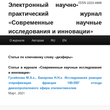
Электронный научно-
ISSN 2223-4888
практический журнал
«Современные научные
исследования и инновации»
Main menu
О журнале
Авторам
RU
EN
Skip to primary content
Skip to secondary content
Статьи по ключевому слову «диэфиры»
Статьи в журнале «Современные научные исследования
и инновации»
Гусейнова М.А.к., Багирова Н.Н.к. Исследования реакции
этерификации фракции 140-250° отхода
диизопропилового эфира этиленгликолем
Март, 2021