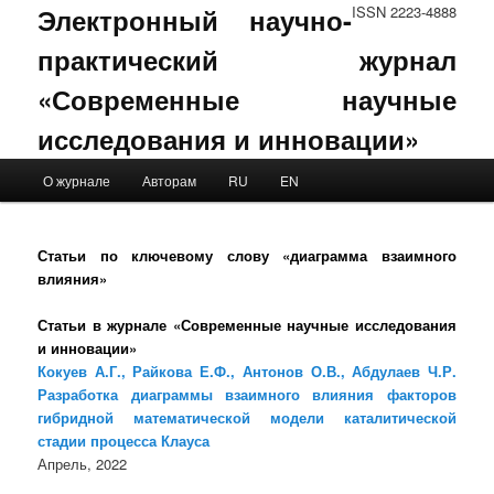
Электронный научно-
ISSN 2223-4888
практический журнал
«Современные научные
исследования и инновации»
Main menu
О журнале
Авторам
RU
EN
Skip to primary content
Skip to secondary content
Статьи по ключевому слову «диаграмма взаимного
влияния»
Статьи в журнале «Современные научные исследования
и инновации»
Кокуев А.Г., Райкова Е.Ф., Антонов О.В., Абдулаев Ч.Р.
Разработка диаграммы взаимного влияния факторов
гибридной математической модели каталитической
стадии процесса Клауса
Апрель, 2022