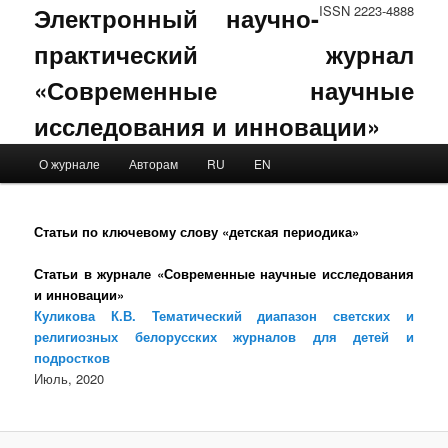
Электронный научно-
ISSN 2223-4888
практический журнал
«Современные научные
исследования и инновации»
Main menu
О журнале
Авторам
RU
EN
Skip to primary content
Skip to secondary content
Статьи по ключевому слову «детская периодика»
Статьи в журнале «Современные научные исследования
и инновации»
Куликова К.В. Тематический диапазон светских и
религиозных белорусских журналов для детей и
подростков
Июль, 2020