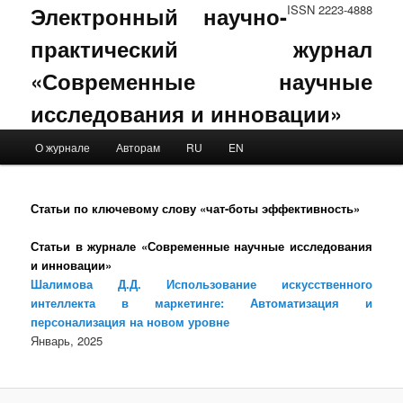
Электронный научно-
ISSN 2223-4888
практический журнал
«Современные научные
исследования и инновации»
Main menu
О журнале
Авторам
RU
EN
Skip to primary content
Skip to secondary content
Статьи по ключевому слову «чат-боты эффективность»
Статьи в журнале «Современные научные исследования
и инновации»
Шалимова Д.Д. Использование искусственного
интеллекта в маркетинге: Автоматизация и
персонализация на новом уровне
Январь, 2025