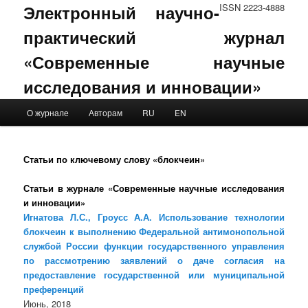
Электронный научно-
ISSN 2223-4888
практический журнал
«Современные научные
исследования и инновации»
Main menu
О журнале
Авторам
RU
EN
Skip to primary content
Skip to secondary content
Статьи по ключевому слову «блокчеин»
Статьи в журнале «Современные научные исследования
и инновации»
Игнатова Л.С., Гроусс А.А. Использование технологии
блокчеин к выполнению Федеральной антимонопольной
службой России функции государственного управления
по рассмотрению заявлений о даче согласия на
предоставление государственной или муниципальной
преференций
Июнь, 2018