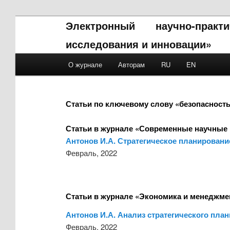
Электронный научно-прак
исследования и инновации»
Main menu
О журнале
Авторам
RU
EN
Skip to primary content
Skip to secondary content
Статьи по ключевому слову «безопасност
Статьи в журнале «Современные научные 
Антонов И.А. Стратегическое планировани
Февраль, 2022
Статьи в журнале «Экономика и менеджме
Антонов И.А. Анализ стратегического пла
Февраль, 2022