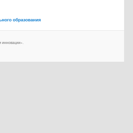
ьного образования
и инновации».