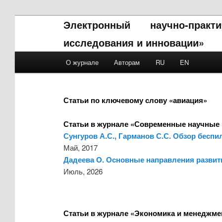
Электронный научно-прак
исследования и инновации»
Main menu
О журнале
Авторам
RU
EN
Skip to primary content
Skip to secondary content
Статьи по ключевому слову «авиация»
Статьи в журнале «Современные научные 
Сунгуров А.С., Гарманов С.С. Обзор бесп
Май, 2017
Дадеева О. Основные направления развит
Июль, 2026
Статьи в журнале «Экономика и менеджме