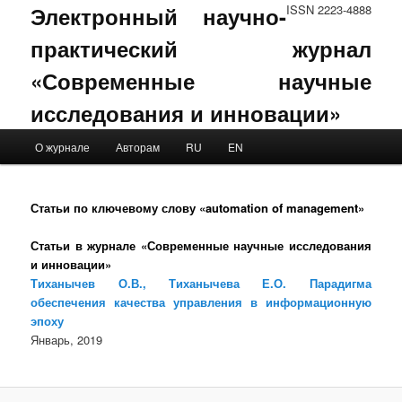
Электронный научно-
ISSN 2223-4888
практический журнал
«Современные научные
исследования и инновации»
Main menu
О журнале
Авторам
RU
EN
Skip to primary content
Skip to secondary content
Статьи по ключевому слову «automation of management»
Статьи в журнале «Современные научные исследования
и инновации»
Тиханычев О.В., Тиханычева Е.О. Парадигма
обеспечения качества управления в информационную
эпоху
Январь, 2019