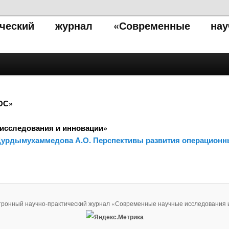
тический журнал «Современные нау
ОС»
исследования и инновации»
, Дурдымухаммедова А.О. Перспективы развития операцион
тронный научно-практический журнал «Современные научные исследования 