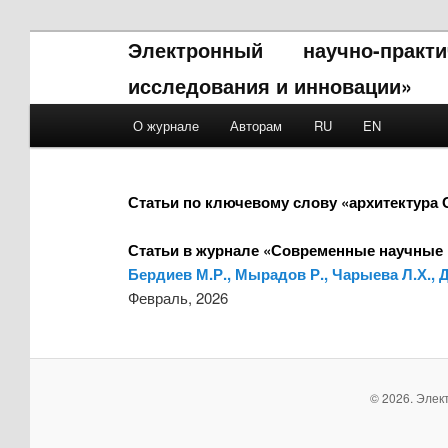
Электронный научно-прак
исследования и инновации»
Main menu
О журнале
Авторам
RU
EN
Skip to primary content
Skip to secondary content
Статьи по ключевому слову «архитектура 
Статьи в журнале «Современные научные 
Бердиев М.Р., Мырадов Р., Чарыева Л.Х.
Февраль, 2026
© 2026. Элек