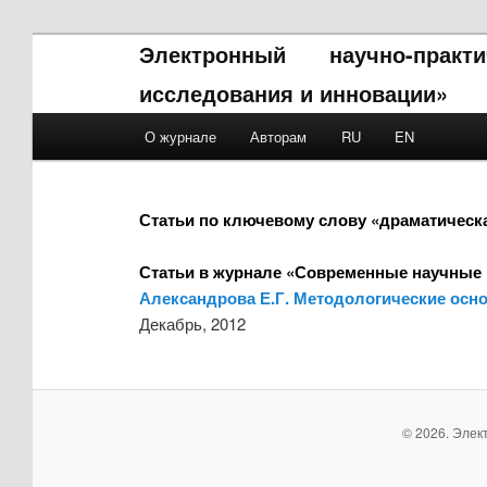
Электронный научно-прак
исследования и инновации»
Main menu
О журнале
Авторам
RU
EN
Skip to primary content
Skip to secondary content
Статьи по ключевому слову «драматическ
Статьи в журнале «Современные научные 
Александрова Е.Г. Методологические осн
Декабрь, 2012
© 2026. Элек