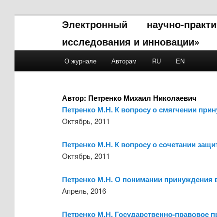
Электронный научно-прак
исследования и инновации»
Main menu
О журнале
Авторам
RU
EN
Skip to primary content
Skip to secondary content
Автор:
Петренко Михаил Николаевич
Петренко М.Н. К вопросу о смягчении при
Октябрь, 2011
Петренко М.Н. К вопросу о сочетании защ
Октябрь, 2011
Петренко М.Н. О понимании принуждения 
Апрель, 2016
Петренко М.Н. Государственно-правовое