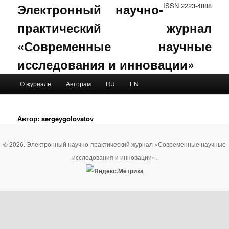
Электронный научно-
ISSN 2223-4888
практический журнал
«Современные научные
исследования и инновации»
Main menu
О журнале
Авторам
RU
EN
Skip to primary content
Skip to secondary content
Автор:
sergeygolovatov
© 2026. Электронный научно-практический журнал «Современные научные
исследования и инновации».