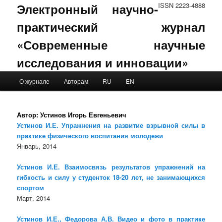
Электронный научно-
ISSN 2223-4888
практический журнал
«Современные научные
исследования и инновации»
Main menu
О журнале
Авторам
RU
EN
Skip to primary content
Skip to secondary content
Автор:
Устинов Игорь Евгеньевич
Устинов И.Е. Упражнения на развитие взрывной силы в
практике физического воспитания молодежи
Январь, 2014
Устинов И.Е. Взаимосвязь результатов упражнений на
гибкость и силу у студенток 18-20 лет, не занимающихся
спортом
Март, 2014
Устинов И.Е., Федорова А.В. Видео и фото в практике