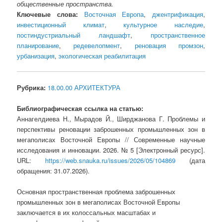
общественные пространства.
Ключевые слова:
Восточная Европа
,
джентрификация
,
инвестиционный климат
,
культурное наследие
,
постиндустриальный ландшафт
,
пространственное
планирование
,
редевелопмент
,
реновация промзон
,
урбанизация
,
экологическая реабилитация
Рубрика:
18.00.00 АРХИТЕКТУРА
Библиографическая ссылка на статью:
Аннагелдиева Н., Мырадов Й., Ширджанова Г. Проблемы и
перспективы реновации заброшенных промышленных зон в
мегаполисах Восточной Европы // Современные научные
исследования и инновации. 2026. № 5 [Электронный ресурс].
URL:
https://web.snauka.ru/issues/2026/05/104869
(дата
обращения: 31.07.2026).
Основная пространственная проблема заброшенных
промышленных зон в мегаполисах Восточной Европы
заключается в их колоссальных масштабах и