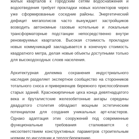
жилых кварталов к городским сетям водоснабжения и
водоотведения требует прокладки новых коллекторов через
уже сформированные соседние районы. Энергетический
дефицит мегаполисов часто вынуждает застройщиков
возводить автономные газовые котельные и локальные
трансформаторные подстанции непосредственно внутри
реновируемых кварталов. Высокая стоимость прокладки
новых коммуникаций закладывается в конечную стоимость
квадратного метра, делая новые объекты доступными только
для высокодоходных слоев населения.
Архитектурная дилемма сохранения индустриального
наследия разделяет экспертное сообщество на сторонников
тотального сноса и приверженцев бережного приспособления
старых зданий. Краснокирпичные цеха конца девятнадцатого
века и бруталистские железобетонные ангары середины
двадцатого столетия обладают мощным эстетическим
потенциалом для создания уникальных арт-кластеров.
Однако адаптация этих сооружений под современные
функциональные требования сталкивается с
несоответствием конструктивных параметров строительным
нормам по инсоляции и теплосбережению.