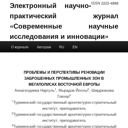
Электронный научно-
ISSN 2223-4888
практический журнал
«Современные научные
исследования и инновации»
Main menu
О журнале
Авторам
RU
EN
Skip to primary content
Skip to secondary content
ПРОБЛЕМЫ И ПЕРСПЕКТИВЫ РЕНОВАЦИИ
ЗАБРОШЕННЫХ ПРОМЫШЛЕННЫХ ЗОН В
МЕГАПОЛИСАХ ВОСТОЧНОЙ ЕВРОПЫ
1
2
Аннагелдиева Наргуль
, Мырадов Йоллы
, Ширджанова
3
Говхер
1
Туркменский государственный архитектурно-строительный
институт, преподаватель
2
Туркменский государственный архитектурно-строительный
институт, преподаватель
3
Туркменский государственный архитектурно-строительный