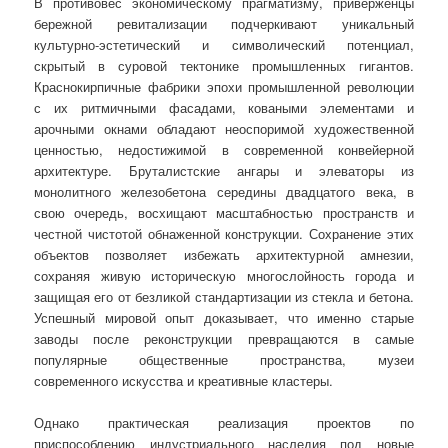
В противовес экономическому прагматизму, приверженцы
бережной ревитализации подчеркивают уникальный
культурно-эстетический и символический потенциал,
скрытый в суровой тектонике промышленных гигантов.
Краснокирпичные фабрики эпохи промышленной революции
с их ритмичными фасадами, коваными элементами и
арочными окнами обладают неоспоримой художественной
ценностью, недостижимой в современной конвейерной
архитектуре. Бруталистские ангары и элеваторы из
монолитного железобетона середины двадцатого века, в
свою очередь, восхищают масштабностью пространств и
честной чистотой обнаженной конструкции. Сохранение этих
объектов позволяет избежать архитектурной амнезии,
сохраняя живую историческую многослойность города и
защищая его от безликой стандартизации из стекла и бетона.
Успешный мировой опыт доказывает, что именно старые
заводы после реконструкции превращаются в самые
популярные общественные пространства, музеи
современного искусства и креативные кластеры.
Однако практическая реализация проектов по
приспособлению индустриального наследия под новые