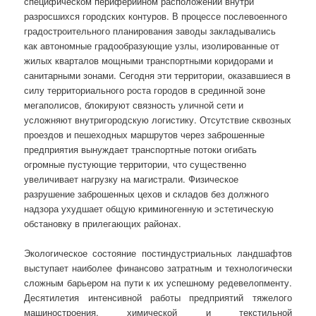
специфическом периферийном расположении внутри
разросшихся городских контуров. В процессе послевоенного
градостроительного планирования заводы закладывались
как автономные градообразующие узлы, изолированные от
жилых кварталов мощными транспортными коридорами и
санитарными зонами. Сегодня эти территории, оказавшиеся в
силу территориального роста городов в срединной зоне
мегаполисов, блокируют связность уличной сети и
усложняют внутригородскую логистику. Отсутствие сквозных
проездов и пешеходных маршрутов через заброшенные
предприятия вынуждает транспортные потоки огибать
огромные пустующие территории, что существенно
увеличивает нагрузку на магистрали. Физическое
разрушение заброшенных цехов и складов без должного
надзора ухудшает общую криминогенную и эстетическую
обстановку в прилегающих районах.
Экологическое состояние постиндустриальных ландшафтов
выступает наиболее финансово затратным и технологически
сложным барьером на пути к их успешному редевелопменту.
Десятилетия интенсивной работы предприятий тяжелого
машиностроения, химической и текстильной