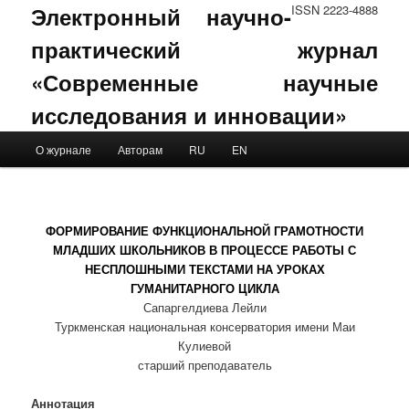
Электронный научно-
ISSN 2223-4888
практический журнал
«Современные научные
исследования и инновации»
Main menu
О журнале
Авторам
RU
EN
Skip to primary content
Skip to secondary content
ФОРМИРОВАНИЕ ФУНКЦИОНАЛЬНОЙ ГРАМОТНОСТИ
МЛАДШИХ ШКОЛЬНИКОВ В ПРОЦЕССЕ РАБОТЫ С
НЕСПЛОШНЫМИ ТЕКСТАМИ НА УРОКАХ
ГУМАНИТАРНОГО ЦИКЛА
Сапаргелдиева Лейли
Туркменская национальная консерватория имени Маи
Кулиевой
старший преподаватель
Аннотация