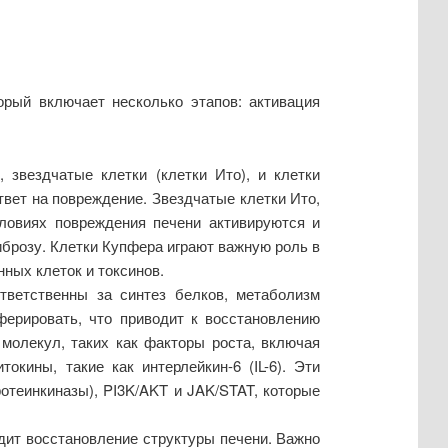
орый включает несколько этапов: активация
 звездчатые клетки (клетки Ито), и клетки
твет на повреждение. Звездчатые клетки Ито,
ловиях повреждения печени активируются и
иброзу. Клетки Купфера играют важную роль в
ных клеток и токсинов.
тветственны за синтез белков, метаболизм
ферировать, что приводит к восстановлению
молекул, таких как факторы роста, включая
кины, такие как интерлейкин-6 (IL-6). Эти
теинкиназы), PI3K/AKT и JAK/STAT, которые
дит восстановление структуры печени. Важно