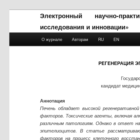
Электронный научно-прак
исследования и инновации»
Main menu
О журнале
Авторам
RU
EN
Skip to primary content
Skip to secondary content
РЕГЕНЕРАЦИЯ Э
Государ
кандидат медицин
Аннотация
Печень обладает высокой регенеративной
факторов. Токсические агенты, включая ал
различным патологиям. Однако в ответ на
эпителиоцитов. В статье рассматривают
факторов на процесс клеточного восстан