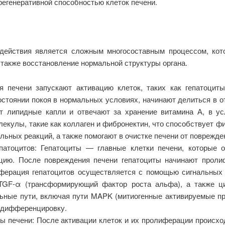
регенеративной способностью клеток печени.
здействия является сложным многосоставным процессом, кот
также восстановление нормальной структуры органа.
 печени запускают активацию клеток, таких как гепатоциты,
стоянии покоя в нормальных условиях, начинают делиться в о
т липидные капли и отвечают за хранение витамина А, в ус
екулы, такие как коллаген и фибронектин, что способствует ф
льных реакций, а также помогают в очистке печени от поврежден
атоцитов: Гепатоциты — главные клетки печени, которые о
ацию. После повреждения печени гепатоциты начинают проли
ферация гепатоцитов осуществляется с помощью сигнальных 
TGF-α (трансформирующий фактор роста альфа), а также цито
ные пути, включая пути MAPK (митиогенные активируемые про
 дифференцировку.
ры печени: После активации клеток и их пролиферации происхо