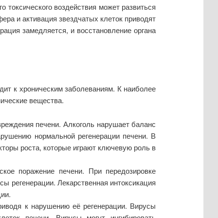
го токсического воздействия может развиться
фера и активация звездчатых клеток приводят
ерация замедляется, и восстановление органа
одит к хроническим заболеваниям. К наиболее
мические вещества.
вреждения печени. Алкоголь нарушает баланс
арушению нормальной регенерации печени. В
кторы роста, которые играют ключевую роль в
ское поражение печени. При передозировке
сы регенерации. Лекарственная интоксикация
ии.
приводя к нарушению её регенерации. Вирусы
леток печени. Вирусы могут ингибировать