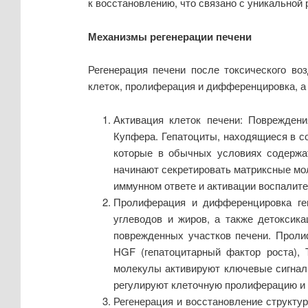
к восстановлению, что связано с уникальной 
Механизмы регенерации печени
Регенерация печени после токсического во
клеток, пролиферация и дифференцировка, а 
Активация клеток печени: Повреждения
Купфера. Гепатоциты, находящиеся в со
которые в обычных условиях содержа
начинают секретировать матриксные мол
иммунном ответе и активации воспалите
Пролиферация и дифференцировка геп
углеводов и жиров, а также детоксик
поврежденных участков печени. Проли
HGF (гепатоцитарный фактор роста), 
молекулы активируют ключевые сигналь
регулируют клеточную пролиферацию и
Регенерация и восстановление структу