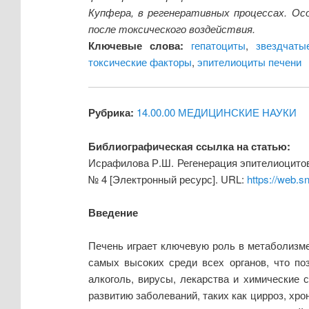
Купфера, в регенеративных процессах. Осо
после токсического воздействия.
Ключевые слова:
гепатоциты
,
звездчаты
токсические факторы
,
эпителиоциты печени
Рубрика:
14.00.00 МЕДИЦИНСКИЕ НАУКИ
Библиографическая ссылка на статью:
Исрафилова Р.Ш. Регенерация эпителиоцитов
№ 4 [Электронный ресурс]. URL:
https://web.s
Введение
Печень играет ключевую роль в метаболизме
самых высоких среди всех органов, что по
алкоголь, вирусы, лекарства и химические 
развитию заболеваний, таких как цирроз, хр