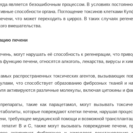
сегда является безошибочным процессом. В условиях постоянно
тивные способности органа. Поглощение токсинов клетками Куп
чени, что может переходить в цирроз. В таких случаях реген
ого вмешательства.
рацию печени
чень, могут нарушать её способность к регенерации, что прив
 функцию печени, относятся алкоголь, лекарства, вирусы и хи
 самых распространенных токсических агентов, вызывающих по
улами, что способствует образованию фиброзных тканей и н
оля активируются различные молекулы, включая цитокины и фа
препараты, такие как парацетамол, могут вызывать токсиче
таболиты, которые повреждают клетки печени, нарушая процес
ени, требующее медицинской помощи и возможной трансплантац
 гепатит B и C, также могут вызывать повреждение печени, 
рое активирует фиброгенез и замедляет восстановление к