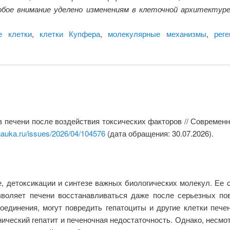
бое внимание уделено изменениям в клеточной архитектуре
е клетки
,
клетки Купфера
,
молекулярные механизмы
,
рег
 печени после воздействия токсических факторов // Современн
nauka.ru/issues/2026/04/104576
(дата обращения: 30.07.2026).
, детоксикации и синтезе важных биологических молекул. Ее с
зволяет печени восстанавливаться даже после серьезных пов
соединения, могут повредить гепатоциты и другие клетки пече
онический гепатит и печеночная недостаточность. Однако, несмо