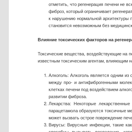
отметить, что регенерация печени не в
фиброз, который ограничивает регенера
к нарушению нормальной архитектуры пе
становится невозможным без медицинск
Влияние токсических факторов на регене
Токсические вещества, воздействующие на пе
известным токсическим агентам, влияющим на
Алкоголь: Алкоголь является одним из
между про- и антифиброгенными молек
клетках печени под воздействием алког
развитии фиброза.
Лекарства: Некоторые лекарственные 
парацетамола образуются токсичные ме
может вызвать острое повреждение печ
Вирусы: Вирусные инфекции, такие как
способны вызывать воспаление, кото