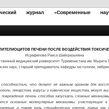
тический журнал «Современные нау
ПИТЕЛИОЦИТОВ ПЕЧЕНИ ПОСЛЕ ВОЗДЕЙСТВИЯ ТОКСИЧ
Исрафилова Раиса Шайхразыевна
ственный медицинский университет Туркменистана им. Мырата 
ских наук, старший преподаватель кафедры гистологии, эмбрио
 способностью, что делает её важным органом для восст
коголь, лекарства, вирусы и химические вещества, могут выз
 повреждения печень способна запускать сложные механизм
ся основные молекулярные механизмы, участвующие в р
овления, а также роль специфических клеток, таких как