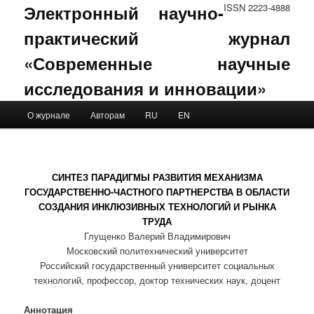
Электронный научно-
ISSN 2223-4888
практический журнал
«Современные научные
исследования и инновации»
Main menu
О журнале
Авторам
RU
EN
Skip to primary content
Skip to secondary content
СИНТЕЗ ПАРАДИГМЫ РАЗВИТИЯ МЕХАНИЗМА
ГОСУДАРСТВЕННО-ЧАСТНОГО ПАРТНЕРСТВА В ОБЛАСТИ
СОЗДАНИЯ ИНКЛЮЗИВНЫХ ТЕХНОЛОГИЙ И РЫНКА
ТРУДА
Глущенко Валерий Владимирович
Московский политехнический университет
Российский государственный университет социальных
технологий, профессор, доктор технических наук, доцент
Аннотация