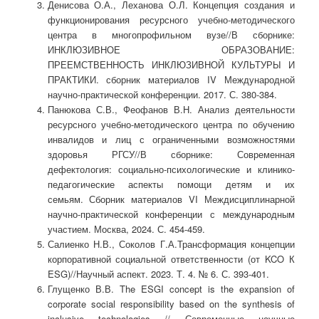
Денисова О.А., Леханова О.Л. Концепция создания и
функционирования ресурсного учебно-методического
центра в многопрофильном вузе//В сборнике:
ИНКЛЮЗИВНОЕ ОБРАЗОВАНИЕ:
ПРЕЕМСТВЕННОСТЬ ИНКЛЮЗИВНОЙ КУЛЬТУРЫ И
ПРАКТИКИ. сборник материалов IV Международной
научно-практической конференции. 2017. С. 380-384.
Панюкова С.В., Феофанов В.Н. Анализ деятельности
ресурсного учебно-методического центра по обучению
инвалидов и лиц с ограниченными возможностями
здоровья РГСУ//В сборнике: Современная
дефектология: социально-психологические и клинико-
педагогические аспекты помощи детям и их
семьям. Сборник материалов VI Междисциплинарной
научно-практической конференции с международным
участием. Москва, 2024. С. 454-459.
Салиенко Н.В., Соколов Г.А.Трансформация концепции
корпоративной социальной ответственности (от KCO К
ESG)//Научный аспект. 2023. Т. 4. № 6. С. 393-401.
Глущенко В.В. The ESGI concept is the expansion of
corporate social responsibility based on the synthesis of
inclusive technologies // Современные научные