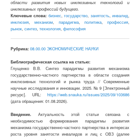
области развития новых инклюзивных технологий и
инклюзивных профессий будущего.
Ключевые слова:
бизнес
,
государство
,
занятость
,
инвалид
,
инклюзия
,
механизм
,
парадигма
,
политика
,
профессия
,
рынок
,
синтез
,
технология
,
философия
Рубрика:
08.00.00 ЭКОНОМИЧЕСКИЕ НАУКИ
Библиографическая ссылка на статью:
Глущенко В.В. Синтез парадигмы развития механизма
государственно-частного партнерства в области создания
инклюзивных технологий и рынка труда // Современные
научные исследования и инновации. 2025. № 9 [Электронный
ресурс]. URL:
https://web.snauka.ru/issues/2025/09/103686
(дата обращения: 01.08.2026).
Введение.
Актуальность этой статьи связана с
необходимостью формирования парадигмы развития
механизма государственно-частного партнерства в интересах
роста уровня занятости инвалидов и лиц с ОВЗ (далее