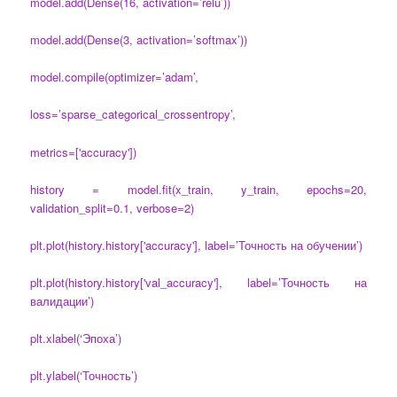
model.add(Dense(16, activation=’relu’))
model.add(Dense(3, activation=’softmax’))
model.compile(optimizer=’adam’,
loss=’sparse_categorical_crossentropy’,
metrics=['accuracy'])
history = model.fit(x_train, y_train, epochs=20,
validation_split=0.1, verbose=2)
plt.plot(history.history['accuracy'], label=’Точность на обучении’)
plt.plot(history.history['val_accuracy'], label=’Точность на
валидации’)
plt.xlabel(‘Эпоха’)
plt.ylabel(‘Точность’)