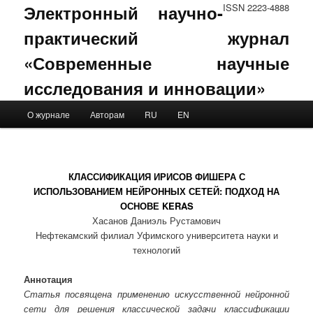
Электронный научно-
ISSN 2223-4888
практический журнал
«Современные научные
исследования и инновации»
Main menu
О журнале
Авторам
RU
EN
Skip to primary content
Skip to secondary content
КЛАССИФИКАЦИЯ ИРИСОВ ФИШЕРА С
ИСПОЛЬЗОВАНИЕМ НЕЙРОННЫХ СЕТЕЙ: ПОДХОД НА
ОСНОВЕ KERAS
Хасанов Даниэль Рустамович
Нефтекамский филиал Уфимского университета науки и
технологий
Аннотация
Статья посвящена применению искусственной нейронной
сети для решения классической задачи классификации