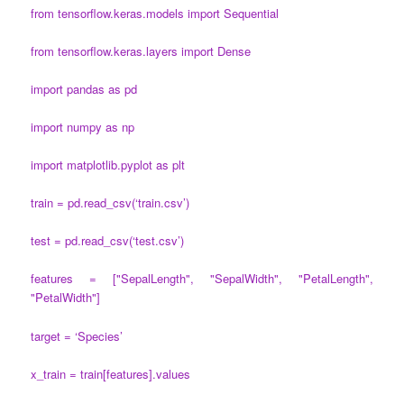
from tensorflow.keras.models import Sequential
from tensorflow.keras.layers import Dense
import pandas as pd
import numpy as np
import matplotlib.pyplot as plt
train = pd.read_csv(‘train.csv’)
test = pd.read_csv(‘test.csv’)
features = ["SepalLength", "SepalWidth", "PetalLength",
"PetalWidth"]
target = ‘Species’
x_train = train[features].values