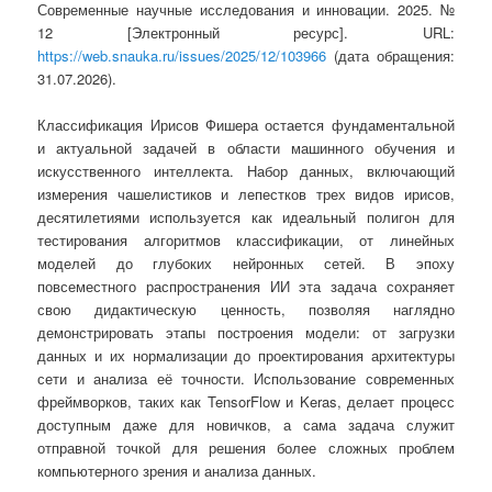
Современные научные исследования и инновации. 2025. №
12 [Электронный ресурс]. URL:
https://web.snauka.ru/issues/2025/12/103966
(дата обращения:
31.07.2026).
Классификация Ирисов Фишера остается фундаментальной
и актуальной задачей в области машинного обучения и
искусственного интеллекта. Набор данных, включающий
измерения чашелистиков и лепестков трех видов ирисов,
десятилетиями используется как идеальный полигон для
тестирования алгоритмов классификации, от линейных
моделей до глубоких нейронных сетей. В эпоху
повсеместного распространения ИИ эта задача сохраняет
свою дидактическую ценность, позволяя наглядно
демонстрировать этапы построения модели: от загрузки
данных и их нормализации до проектирования архитектуры
сети и анализа её точности. Использование современных
фреймворков, таких как TensorFlow и Keras, делает процесс
доступным даже для новичков, а сама задача служит
отправной точкой для решения более сложных проблем
компьютерного зрения и анализа данных.