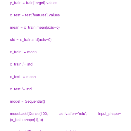
y_train = train[target].values
x_test = test[features].values
mean = x_train.mean(axis=0)
std = x_train.std(axis=0)
x_train -= mean
x_train /= std
x_test -= mean
x_test /= std
model = Sequential()
model.add(Dense(100, activation=’relu’, input_shape=
(x_train.shape[1],)))