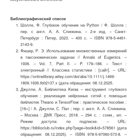
Библиографический список
Шолле, Ф. Глубокое обучение на Python / Ф. Шолле ;
пер. с англ. А. А. Слинкина. – 2-е изд. – Санкт-
Петербург : Питер, 2023. – 400 с. – ISBN 978-5-4461-
2143-9.
Фишер, Р. Э. Использование множественных измерений
в таксономических задачах // Annals of Eugenics. –
1936. – Vol. 7, Part II. – P. 179–188. – Текст :
электронный // Классика статистики : [сайт]. – URL:
https://onlinelibrary.wiley.com/doi/abs/10.1111/j.1469-
1809.1936.tb02137.x (дата обращения: 08.12.2025.
Джулли, А. Библиотека Keras – инструмент глубокого
обучения : реализация нейронных сетей с помощью
библиотек Theano и TensorFlow : практическое пособие :
[16+] / А. Джулли, С. Пал ; пер. с англ. А. А. Слинкина.
– Москва : ДМК Пресс, 2018. – 294 с. : схем., ил. –
Режим доступа: по подписке. – URL:
https://biblioclub.ru/index.php?page=book&id=578561 (дата
обращения: 08.12.2025). – ISBN 978-5-97060-573-8. –