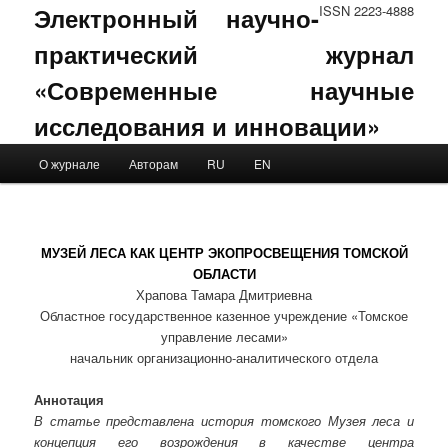
Электронный научно-
ISSN 2223-4888
практический журнал
«Современные научные
исследования и инновации»
Main menu
О журнале
Авторам
RU
EN
Skip to primary content
Skip to secondary content
МУЗЕЙ ЛЕСА КАК ЦЕНТР ЭКОПРОСВЕЩЕНИЯ ТОМСКОЙ
ОБЛАСТИ
Храпова Тамара Дмитриевна
Областное государственное казенное учреждение «Томское
управление лесами»
начальник организационно-аналитического отдела
Аннотация
В статье представлена история томского Музея леса и
концепция его возрождения в качестве центра