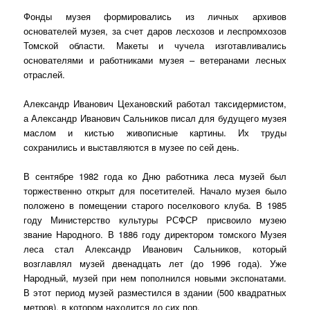
Фонды музея формировались из личных архивов
основателей музея, за счет даров лесхозов и леспромхозов
Томской области. Макеты и чучела изготавливались
основателями и работниками
музея – ветер
анами лесных
отраслей.
Александр Иванович Цехановский работал таксидермистом,
а Александр Иванович Сальников писал для будущего музея
маслом и кистью живописные картины. Их труды
сохранились и выставляются в музее по сей день.
В сентябре 1982 года ко Дню работника леса музей был
торжественно открыт для посетителей. Начало музея было
положено в помещении старого поселкового клуба. В 1985
году Министерство культуры РСФСР присвоило музею
звание Народного. В 1886 году директором томского Музея
леса стал Александр Иванович Сальников, который
возглавлял музей двенадцать лет (до 1996 года). Уже
Народный, музей при нем пополнился новыми экспонатами.
В этот период музей разместился в здании (500 квадратных
метров), в котором находится до сих пор.