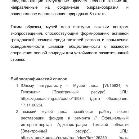
предполагающие обсуждение проблем лесного хозяйства,
направленные на сохранение биоразнообразия и
рациональное использование природных богатств.
Таким образом, музей леса выступит важным центром
экопросвещения, способствующим формированию активной
гражданской позиции среди жителей региона и повышению
осведомленности широкой общественности о важности
сохранения лесной природы для устойчивого развития нашей
страны.
Библиографический список
Юному натуралисту – Музей леса [VI/15934] //
Геокэшинг [Электронный ресурс]. URL:
https://geocaching.su/cache/15934 (дата обращения:
17.11.2025).
Томский музей леса возобновит работу после
реставрации фондов и ремонта // Официальный
интернет-портал Администрации Томской области
[Электронный ресурс]. URL:
https://tomsk.gov.ru/news/front/view?id=126239 (дата