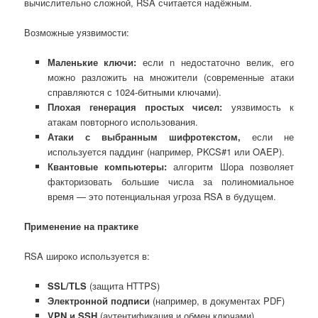
вычислительно сложной, RSA считается надёжным.
Возможные уязвимости:
Маленькие ключи:
если n недостаточно велик, его
можно разложить на множители (современные атаки
справляются с 1024-битными ключами).
Плохая генерация простых чисел:
уязвимость к
атакам повторного использования.
Атаки с выбранным шифротекстом
,
если не
используется паддинг (например, PKCS#1 или OAEP).
Квантовые компьютеры
:
алгоритм Шора позволяет
факторизовать большие числа за полиномиальное
время — это потенциальная угроза RSA в будущем.
Применение на практике
RSA широко используется в:
SSL/TLS
(защита HTTPS)
Электронной подписи
(например, в документах PDF)
VPN и SSH
(аутентификация и обмен ключами)