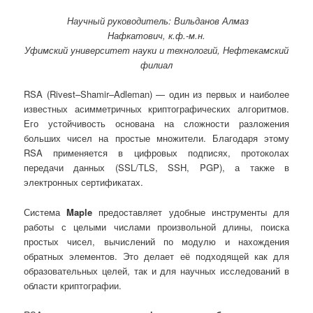
Научный руководитель: Вильданов Алмаз
Нафкатович,
к.ф.-м.н.
Уфимский университет науки и технологий, Нефтекамский
филиал
RSA (Rivest–Shamir–Adleman) — один из первых и наиболее
известных асимметричных криптографических алгоритмов.
Его устойчивость основана на сложности разложения
больших чисел на простые множители. Благодаря этому
RSA применяется в цифровых подписях, протоколах
передачи данных (SSL/TLS, SSH, PGP), а также в
электронных сертификатах.
Система
Maple
предоставляет удобные инструменты для
работы с целыми числами произвольной длины, поиска
простых чисел, вычислений по модулю и нахождения
обратных элементов. Это делает её подходящей как для
образовательных целей, так и для научных исследований в
области криптографии.