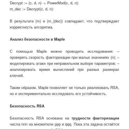
Decrypt := (c, d, n) -> PowerMod(c, d, n):
m_dec := Decrypt(c, d, n):
В результате (m) и (m_{dec}) совпадают, что подтверждает
корректность алгоритма.
Анализ безопасности в
Maple
С помощью Maple можно проводить исследования: –
проверять скорость факторизации при малых значениях (n); –
моделировать атаки при неправильном выборе параметров; –
анализировать время вычислений при разных размерах
ключей.
Таким образом, Maple позволяет не только реализовать RSA,
но и экспериментально исследовать его устойчивость.
Безопасность RSA
Безопасность RSA основана на
трудности факторизации
числа nnn на множители ppp и qqq. Пока эта задача остаётся