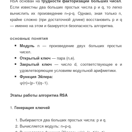
RSA основан на
трудности факторизации больших чисел
.
Если известны два больших простых числа p и q, то легко
вычислить их произведение n=p⋅q. Однако, зная только n,
крайне сложно (при достаточной длине) восстановить p и q
— именно на этом и базируется безопасность алгоритма.
ОСНОВНЫЕ ПОНЯТИЯ
Модуль
n — произведение двух больших простых
чисел.
Открытый ключ
— пара (n,e).
Закрытый ключ
— число d, соответствующее e и
удовлетворяющее условиям модульной арифметики.
Функция Эйлера:
φ(n)=(p−1)(q−1).
Этапы работы алгоритма RSA
1.
Генерация ключей
Выбираются два больших простых числа: p и q.
Вычисляется модуль: n=p⋅q.