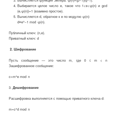
Вычисляется функция Эйлера: φ(n)=(p−1)(q−1).
Выбирается целое число e, такое что 1<e<φ(n) и gcd
(e,φ(n))=1 (взаимно простое).
Вычисляется d, обратное к e по модулю φ(n):
d≡e^−1 mod φ(n).
Публичный ключ: (n,e).
Приватный ключ: d
2. Шифрование
Пусть сообщение — это число m, где 0 ≤ m < n
Зашифрованное сообщение:
c=m^e mod n
3.
Дешифрование
Расшифровка выполняется с помощью приватного ключа d:
m=c^d mod n