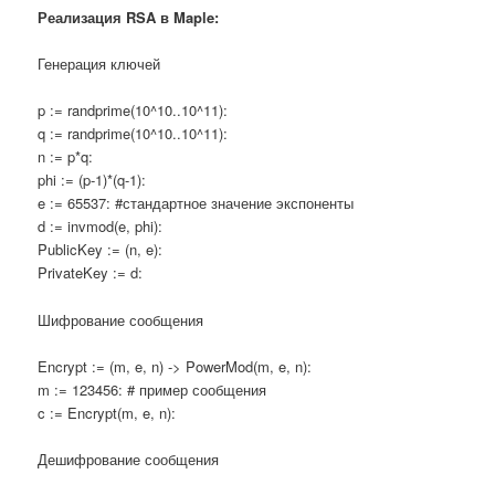
Реализация
RSA
в
Maple
:
Генерация ключей
p := randprime(10^10..10^11):
q := randprime(10^10..10^11):
n := p*q:
phi := (p-1)*(q-1):
e := 65537: #стандартное значение экспоненты
d := invmod(e, phi):
PublicKey := (n, e):
PrivateKey := d:
Шифрование сообщения
Encrypt := (m, e, n) -> PowerMod(m, e, n):
m := 123456: # пример сообщения
c := Encrypt(m, e, n):
Дешифрование сообщения