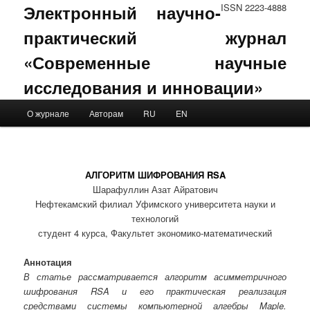
Электронный научно-
ISSN 2223-4888
практический журнал
«Современные научные
исследования и инновации»
Main menu
О журнале
Авторам
RU
EN
Skip to primary content
Skip to secondary content
АЛГОРИТМ ШИФРОВАНИЯ RSA
Шарафуллин Азат Айратович
Нефтекамский филиал Уфимского университета науки и
технологий
студент 4 курса, Факультет экономико-математический
Аннотация
В статье рассматривается алгоритм асимметричного
шифрования RSA и его практическая реализация
средствами системы компьютерной алгебры Maple.