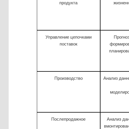
продукта
жизнен
Управление цепочками
Прогно
поставок
формиров
планиров
Производство
Анализ данн
моделиро
Послепродажное
Анализ да
вмонтирова