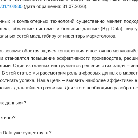
5/01/102835
(дата обращения: 31.07.2026).
ных и компьютерных технологий существенно меняет подход
ект, облачные системы и большие данные (Big Data), вирту
альных сетей масштабируют инвентарь маркетологов.
вызовами: обостряющаяся конкуренция и постоянно меняющийся
и становятся повышение эффективности производства, расшир
лями. Один из главных инструментов решения этих задач – инн
 В этой статье мы рассмотрим роль цифровых данных в маркет
стигать успеха. Наша цель – выявить наиболее эффективные 
ктивы дальнейшего развития. Для этого необходимо разобратьс
их данных»?
етинге?
g Data уже существуют?