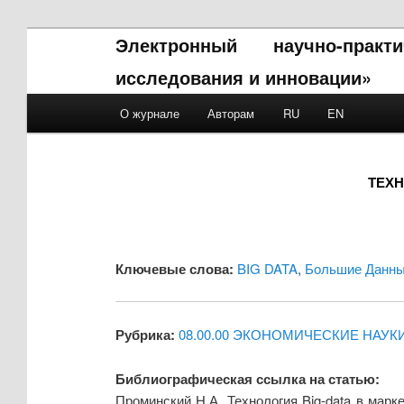
Электронный научно-прак
исследования и инновации»
Main menu
О журнале
Авторам
RU
EN
Skip to primary content
Skip to secondary content
ТЕХН
Ключевые слова:
BIG DATA
,
Большие Данн
Рубрика:
08.00.00 ЭКОНОМИЧЕСКИЕ НАУК
Библиографическая ссылка на статью:
Проминский Н.А. Технология Big-data в мар