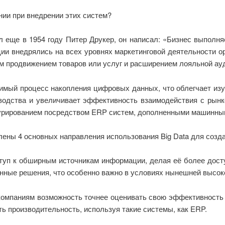
нии при внедрении этих систем?
л еще в 1954 году Питер Друкер, он написал: «Бизнес выполня
ии внедрялись на всех уровнях маркетинговой деятельности ор
м продвижением товаров или услуг и расширением лояльной ау
имый процесс накопления цифровых данных, что облегчает изу
зводства и увеличивает эффективность взаимодействия с рын
ктурированием посредством ERP систем, дополненными машинны
лены 4 основных направления использования Big Data для созда
уп к обширным источникам информации, делая её более доступ
нные решения, что особенно важно в условиях нынешней высоко
компаниям возможность точнее оценивать свою эффективность 
 производительность, используя такие системы, как ERP.