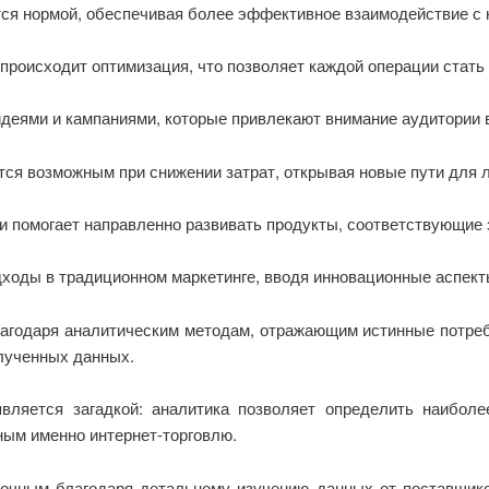
ся нормой, обеспечивая более эффективное взаимодействие с 
 происходит оптимизация, что позволяет каждой операции стать
деями и кампаниями, которые привлекают внимание аудитории в
тся возможным при снижении затрат, открывая новые пути для 
и помогает направленно развивать продукты, соответствующие 
ходы в традиционном маркетинге, вводя инновационные аспект
агодаря аналитическим методам, отражающим истинные потреб
олученных данных.
ляется загадкой: аналитика позволяет определить наибол
ым именно интернет-торговлю.
очным благодаря детальному изучению данных от поставщико