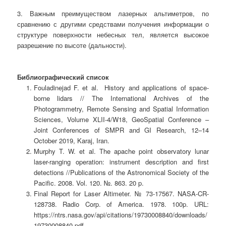
3. Важным преимуществом лазерных альтиметров, по
сравнению с другими средствами получения информации о
структуре поверхности небесных тел, является высокое
разрешение по высоте (дальности).
Библиографический список
Fouladinejad F. et al. History and applications of space-
borne lidars // The International Archives of the
Photogrammetry, Remote Sensing and Spatial Information
Sciences, Volume XLII-4/W18, GeoSpatial Conference –
Joint Conferences of SMPR and GI Research, 12–14
October 2019, Karaj, Iran.
Murphy T. W. et al. The apache point observatory lunar
laser-ranging operation: instrument description and first
detections //Publications of the Astronomical Society of the
Pacific. 2008. Vol. 120. №. 863. 20 p.
Final Report for Laser Altimeter. № 73-17567. NASA-CR-
128738. Radio Corp. of America. 1978. 100p. URL:
https://ntrs.nasa.gov/api/citations/19730008840/downloads/
19730008840.pdf