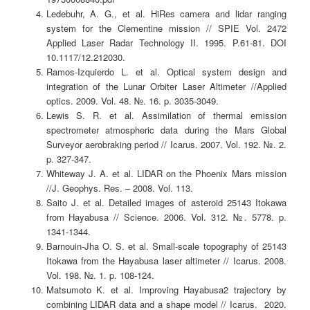
Ledebuhr, A. G., et al. HiRes camera and lidar ranging
system for the Clementine mission // SPIE Vol. 2472
Applied Laser Radar Technology II. 1995. P.61-81. DOI
10.1117/12.212030.
Ramos-Izquierdo L. et al. Optical system design and
integration of the Lunar Orbiter Laser Altimeter //Applied
optics. 2009. Vol. 48. №. 16. p. 3035-3049.
Lewis S. R. et al. Assimilation of thermal emission
spectrometer atmospheric data during the Mars Global
Surveyor aerobraking period // Icarus. 2007. Vol. 192. №. 2.
p. 327-347.
Whiteway J. A. et al. LIDAR on the Phoenix Mars mission
//J. Geophys. Res. – 2008. Vol. 113.
Saito J. et al. Detailed images of asteroid 25143 Itokawa
from Hayabusa // Science. 2006. Vol. 312. №. 5778. p.
1341-1344.
Barnouin-Jha O. S. et al. Small-scale topography of 25143
Itokawa from the Hayabusa laser altimeter // Icarus. 2008.
Vol. 198. №. 1. p. 108-124.
Matsumoto K. et al. Improving Hayabusa2 trajectory by
combining LIDAR data and a shape model // Icarus. 2020.