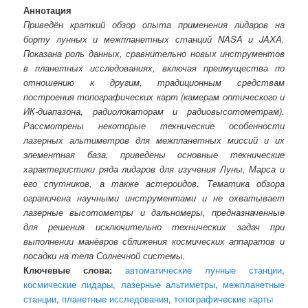
Аннотация
Приведён краткий обзор опыта применения лидаров на
борту лунных и межпланетных станций NASA и JAXA.
Показана роль данных, сравнительно новых инструментов
в планетных исследованиях, включая преимущества по
отношению к другим, традиционным средствам
построения топографических карт (камерам оптического и
ИК-диапазона, радиолокаторам и радиовысотометрам).
Рассмотрены некоторые технические особенности
лазерных альтиметров для межпланетных миссий и их
элементная база, приведены основные технические
характеристики ряда лидаров для изучения Луны, Марса и
его спутников, а также астероидов. Тематика обзора
ограничена научными инструментами и не охватывает
лазерные высотометры и дальномеры, предназначенные
для решения исключительно технических задач при
выполнении манёвров сближения космических аппаратов и
посадки на тела Солнечной системы.
Ключевые слова:
автоматические лунные станции
,
космические лидары
,
лазерные альтиметры
,
межпланетные
станции
,
планетные исследования
,
топографические карты