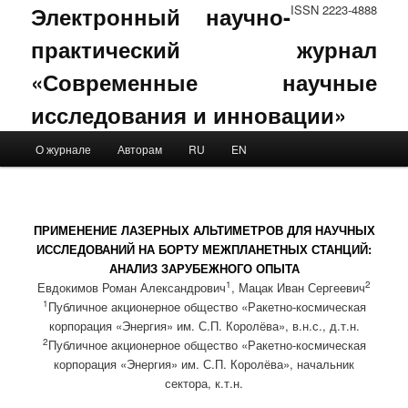
Электронный научно-
ISSN 2223-4888
практический журнал
«Современные научные
исследования и инновации»
Main menu
О журнале
Авторам
RU
EN
Skip to primary content
Skip to secondary content
ПРИМЕНЕНИЕ ЛАЗЕРНЫХ АЛЬТИМЕТРОВ ДЛЯ НАУЧНЫХ
ИССЛЕДОВАНИЙ НА БОРТУ МЕЖПЛАНЕТНЫХ СТАНЦИЙ:
АНАЛИЗ ЗАРУБЕЖНОГО ОПЫТА
1
2
Евдокимов Роман Александрович
, Мацак Иван Сергеевич
1
Публичное акционерное общество «Ракетно-космическая
корпорация «Энергия» им. С.П. Королёва», в.н.с., д.т.н.
2
Публичное акционерное общество «Ракетно-космическая
корпорация «Энергия» им. С.П. Королёва», начальник
сектора, к.т.н.