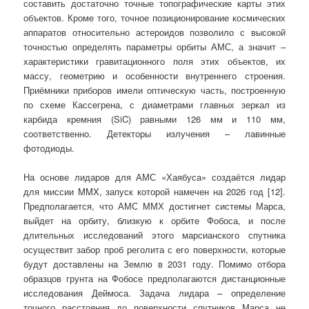
составить достаточно точные топографические карты этих
объектов. Кроме того, точное позиционирование космических
аппаратов относительно астероидов позволило с высокой
точностью определять параметры орбиты АМС, а значит –
характеристики гравитационного поля этих объектов, их
массу, геометрию и особенности внутреннего строения.
Приёмники приборов имели оптическую часть, построенную
по схеме Кассегрена, с диаметрами главных зеркал из
карбида кремния (SiC) равными 126 мм и 110 мм,
соответственно. Детекторы излучения – лавинные
фотодиоды.
На основе лидаров для АМС «Хаябуса» создаётся лидар
для миссии MMX, запуск которой намечен на 2026 год [12].
Предполагается, что АМС ММХ достигнет системы Марса,
выйдет на орбиту, близкую к орбите Фобоса, и после
длительных исследований этого марсианского спутника
осуществит забор проб реголита с его поверхности, которые
будут доставлены на Землю в 2031 году. Помимо отбора
образцов грунта на Фобосе предполагаются дистанционные
исследования Деймоса. Задача лидара – определение
точного расстояния до поверхности спутников Марса не