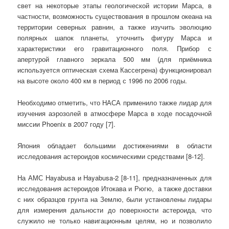
свет на некоторые этапы геологической истории Марса, в
частности, возможность существования в прошлом океана на
территории северных равнин, а также изучить эволюцию
полярных шапок планеты, уточнить фигуру Марса и
характеристики его гравитационного поля. Прибор с
апертурой главного зеркала 500 мм (для приёмника
используется оптическая схема Кассегрена) функционировал
на высоте около 400 км в период с 1996 по 2006 годы.
Необходимо отметить, что НАСА применило также лидар для
изучения аэрозолей в атмосфере Марса в ходе посадочной
миссии Phoenix в 2007 году [7].
Япония обладает большими достижениями в области
исследования астероидов космическими средствами [8-12].
На АМС Hayabusa и Hayabusa-2 [8-11], предназначенных для
исследования астероидов Итокава и Рюгю, а также доставки
с них образцов грунта на Землю, были установлены лидары
для измерения дальности до поверхности астероида, что
служило не только навигационным целям, но и позволило