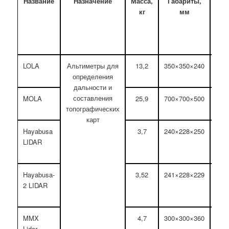
Название
Назначение
Масса,
Габариты,
Пот
кг
мм
мощ
LOLA
Альтиметры для
13,2
350×350×240
определения
дальности и
составления
MOLA
25,9
700×700×500
топографических
карт
Hayabusa
3,7
240×228×250
LIDAR
Hayabusa-
3,52
241×228×229
2 LIDAR
MMX
4,7
300×300×360
Lidar