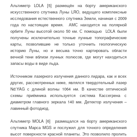
Альтиметр LOLA [5] размещён на борту американского
искусственного спутника Луны LRO, ведущего комплексные
исследования естественного спутника Земли, начиная с 2009
года по настоящее время. АМС находится на полярной
орбите Луны высотой около 50 км. С помощью LOLA были
получены исключительно точные лунные топографические
карты, позволившие не только уточнить геологическую
историю Луны, но и весьма точно картировать области
вечной тени вблизи лунных полюсов, где могут находиться
запасы воды в виде льда.
Источником лазерного излучения данного лидара, как и всех
других, рассмотренных ниже, являлся твердотельный лазер
Nd:YAG с длиной волны 1064 нм. В качестве оптической
схемы приёмника используется система Кассегрена с
диаметром главного зеркала 140 мм. Детектор излучения –
лавинный фотодиод.
Альтиметр MOLA [6] размещался на борту американского
спутника Марса MGS и послужил для точного определения
высот поверхности красной планеты. Это позволило пролить