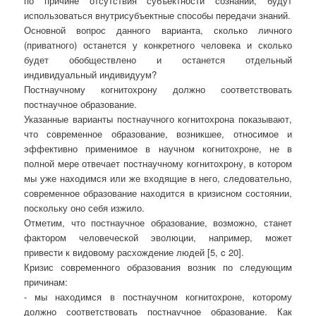
по причине отсутствия субъектности сознаний, будут
использоваться внутрисубъектные способы передачи знаний.
Основной вопрос данного варианта, сколько личного
(приватного) останется у конкретного человека и сколько
будет обобществлено и останется отдельный
индивидуальный индивидуум?
Постнаучному когнитохрону должно соответствовать
постнаучное образование.
Указанные варианты постнаучного когнитохрона показывают,
что современное образование, возникшее, относимое и
эффективно применимое в научном когнитохроне, не в
полной мере отвечает постнаучному когнитохрону, в котором
мы уже находимся или же входящие в него, следовательно,
современное образование находится в кризисном состоянии,
поскольку оно себя изжило.
Отметим, что постнаучное образование, возможно, станет
фактором человеческой эволюции, например, может
привести к видовому расхождение людей [5, c 20].
Кризис современного образования возник по следующим
причинам:
- мы находимся в постнаучном когнитохроне, которому
должно соответствовать постнаучное образование. Как