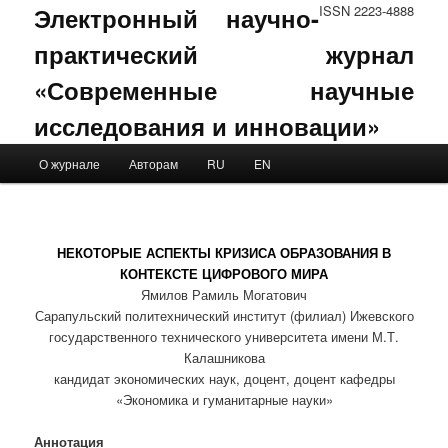
Электронный научно-
ISSN 2223-4888
практический журнал
«Современные научные
исследования и инновации»
Main menu
О журнале
Авторам
RU
EN
Skip to primary content
Skip to secondary content
НЕКОТОРЫЕ АСПЕКТЫ КРИЗИСА ОБРАЗОВАНИЯ В
КОНТЕКСТЕ ЦИФРОВОГО МИРА
Ямилов Рамиль Могатович
Сарапульский политехнический институт (филиал) Ижевского
государственного технического университета имени М.Т.
Калашникова
кандидат экономических наук, доцент, доцент кафедры
«Экономика и гуманитарные науки»
Аннотация