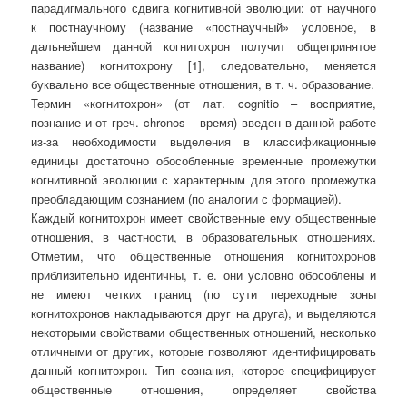
парадигмального сдвига когнитивной эволюции: от научного
к постнаучному (название «постнаучный» условное, в
дальнейшем данной когнитохрон получит общепринятое
название) когнитохрону [1], следовательно, меняется
буквально все общественные отношения, в т. ч. образование.
Термин «когнитохрон» (от лат. cognitio – восприятие,
познание и от греч. chronos – время) введен в данной работе
из-за необходимости выделения в классификационные
единицы достаточно обособленные временные промежутки
когнитивной эволюции с характерным для этого промежутка
преобладающим сознанием (по аналогии с формацией).
Каждый когнитохрон имеет свойственные ему общественные
отношения, в частности, в образовательных отношениях.
Отметим, что общественные отношения когнитохронов
приблизительно идентичны, т. е. они условно обособлены и
не имеют четких границ (по сути переходные зоны
когнитохронов накладываются друг на друга), и выделяются
некоторыми свойствами общественных отношений, несколько
отличными от других, которые позволяют идентифицировать
данный когнитохрон. Тип сознания, которое специфицирует
общественные отношения, определяет свойства