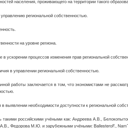
остей населения, проживающего на территории такого образова
 управлению региональной собственностью.
енность.
енности на уровне региона.
 в ускорении процессов изменения прав региональной собствен
ичия в управлении региональной собственностью.
анной работы заключается в том, что экономистами не рассма
ностью.
 в выявлении необходимости доступности к региональной собс
такими российскими учёными как: Андреева А.В., Белокопытов
а А.В., Федорова М.Ю. и зарубежными учёными: BallesteroF., NamT