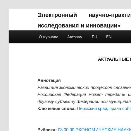
Электронный научно-прак
исследования и инновации»
Main menu
О журнале
Авторам
RU
EN
Skip to primary content
Skip to secondary content
АКТУАЛЬНЫЕ 
Аннотация
Развитие экономических процессов связанн
Российская Федерация может передать и
другому субъекту федерации или муниципаль
Ключевые слова:
Пермский край
,
права соб
Рубрика:
08.00.00 ЭКОНОМИЧЕСКИЕ НАУК