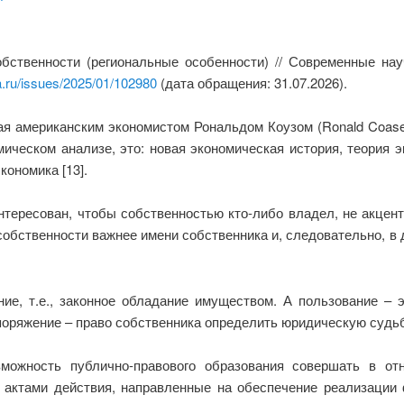
бственности (региональные особенности) // Современные на
a.ru/issues/2025/01/102980
(дата обращения: 31.07.2026).
я американским экономистом Рональдом Коузом (Ronald Coase)
ическом анализе, это: новая экономическая история, теория э
ономика [13].
интересован, чтобы собственностью кто-либо владел, не акцен
 собственности важнее имени собственника и, следовательно,
ние, т.е., законное обладание имуществом. А пользование – 
споряжение – право собственника определить юридическую судь
зможность публично-правового образования совершать в о
 актами действия, направленные на обеспечение реализации 