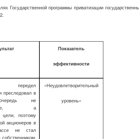
елях Государственной программы приватизации государственн
2.
ультат
Показатель
эффективности
й передел
«Неудовлетворительный
и преследовал в
очередь не
уровень»
ческие, а
е цели, поэтому
ой акционеров в
ассе не стал
 собственником.