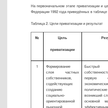
На первоначальном этапе приватизации и ц
Федерации 1992 года приведённых в таблице 
Таблица 2. Цели приватизации и результат
№
Цель
Рез
приватизации
1
Формирование
Быстры
слоя частных
собственност
собственников,
первую 
содействующих
экономи
созданию
политически
социально-
возникший сл
ориентированной
основной м
рыночной
эффективным