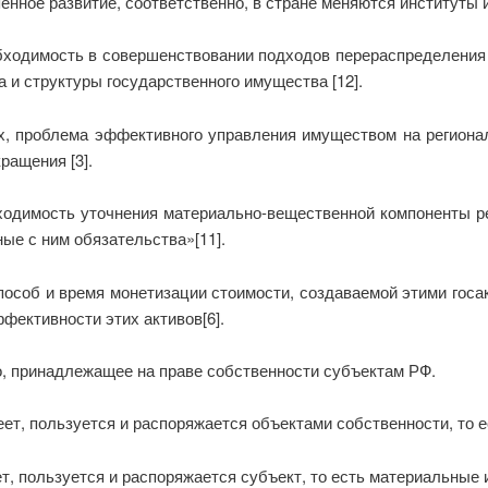
пенное развитие, соответственно, в стране меняются институты 
обходимость в совершенствовании подходов перераспределени
и структуры государственного имущества [12].
х, проблема эффективного управления имуществом на региона
ращения [3].
бходимость уточнения материально-вещественной компоненты р
ые с ним обязательства»[11].
особ и время монетизации стоимости, создаваемой этими госа
фективности этих активов[6].
о, принадлежащее на праве собственности субъектам РФ.
еет, пользуется и распоряжается объектами собственности, то 
т, пользуется и распоряжается субъект, то есть материальные 