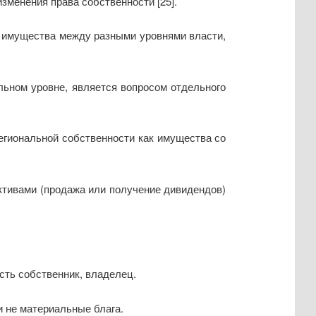
изменения права собственности [25].
я имущества между разными уровнями власти,
льном уровне, является вопросом отдельного
егиональной собственности как имущества со
ктивами (продажа или получение дивидендов)
есть собственник, владелец.
и не материальные блага.