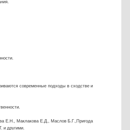
ния.
ности.
триваются современные подходы в сходстве и
твенности.
а Е.Н., Маклакова Е.Д., Маслов Б.Г.,Пригода
. и другими.