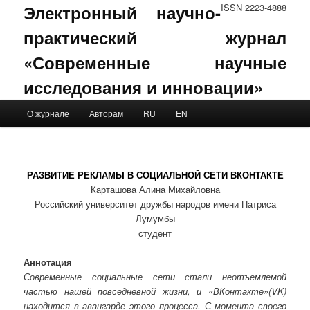
Электронный научно-
ISSN 2223-4888
практический журнал
«Современные научные
исследования и инновации»
Main menu
О журнале
Авторам
RU
EN
Skip to primary content
Skip to secondary content
РАЗВИТИЕ РЕКЛАМЫ В СОЦИАЛЬНОЙ СЕТИ ВКОНТАКТЕ
Карташова Алина Михайловна
Российский университет дружбы народов имени Патриса
Лумумбы
студент
Аннотация
Современные социальные сети стали неотъемлемой
частью нашей повседневной жизни, и «ВКонтакте»(VK)
находится в авангарде этого процесса. С момента своего