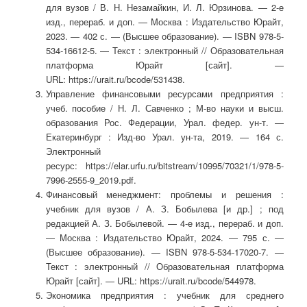
для вузов / В. Н. Незамайкин, И. Л. Юрзинова. — 2-е
изд., перераб. и доп. — Москва : Издательство Юрайт,
2023. — 402 с. — (Высшее образование). — ISBN 978-5-
534-16612-5. — Текст : электронный // Образовательная
платформа Юрайт [сайт]. —
URL: https://urait.ru/bcode/531438.
Управление финансовыми ресурсами предприятия :
учеб. пособие / Н. Л. Савченко ; М-во науки и высш.
образования Рос. Федерации, Урал. федер. ун-т. —
Екатеринбург : Изд-во Урал. ун-та, 2019. — 164 с.
Электронный
ресурс: https://elar.urfu.ru/bitstream/10995/70321/1/978-5-
7996-2555-9_2019.pdf.
Финансовый менеджмент: проблемы и решения :
учебник для вузов / А. З. Бобылева [и др.] ; под
редакцией А. З. Бобылевой. — 4-е изд., перераб. и доп.
— Москва : Издательство Юрайт, 2024. — 795 с. —
(Высшее образование). — ISBN 978-5-534-17020-7. —
Текст : электронный // Образовательная платформа
Юрайт [сайт]. — URL: https://urait.ru/bcode/544978.
Экономика предприятия : учебник для среднего