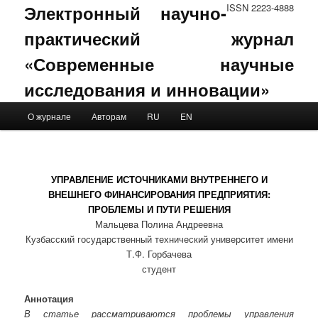
Электронный научно-
ISSN 2223-4888
практический журнал
«Современные научные
исследования и инновации»
Main menu
О журнале
Авторам
RU
EN
Skip to primary content
Skip to secondary content
УПРАВЛЕНИЕ ИСТОЧНИКАМИ ВНУТРЕННЕГО И
ВНЕШНЕГО ФИНАНСИРОВАНИЯ ПРЕДПРИЯТИЯ:
ПРОБЛЕМЫ И ПУТИ РЕШЕНИЯ
Мальцева Полина Андреевна
Кузбасский государственный технический университет имени
Т.Ф. Горбачева
студент
Аннотация
В статье рассматриваются проблемы управления