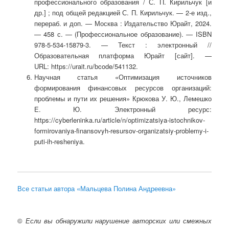
профессионального образования / С. П. Кирильчук [и
др.] ; под общей редакцией С. П. Кирильчук. — 2-е изд.,
перераб. и доп. — Москва : Издательство Юрайт, 2024.
— 458 с. — (Профессиональное образование). — ISBN
978-5-534-15879-3. — Текст : электронный //
Образовательная платформа Юрайт [сайт]. —
URL: https://urait.ru/bcode/541132.
Научная статья «Оптимизация источников
формирования финансовых ресурсов организаций:
проблемы и пути их решения» Крюкова У. Ю., Лемешко
Е. Ю. Электронный ресурс:
https://cyberleninka.ru/article/n/optimizatsiya-istochnikov-
formirovaniya-finansovyh-resursov-organizatsiy-problemy-i-
puti-ih-resheniya.
Все статьи автора «Мальцева Полина Андреевна»
©
Если вы обнаружили нарушение авторских или смежных