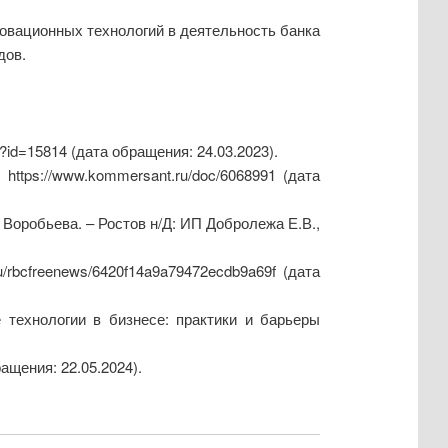
овационных технологий в деятельность банка
дов.
/?id=15814 (дата обращения: 24.03.2023).
tps://www.kommersant.ru/doc/6068991 (дата
Воробьева. – Ростов н/Д: ИП Добролежа Е.В.,
/rbcfreenews/6420f14a9a79472ecdb9a69f (дата
е технологии в бизнесе: практики и барьеры
ащения: 22.05.2024).