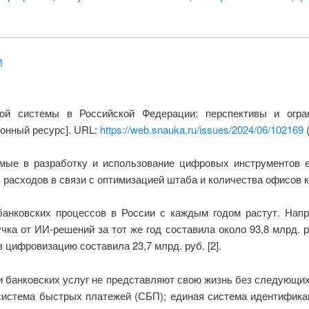
И
ой системы в Российской Федерации: перспективы и огра
ронный ресурс]. URL:
https://web.snauka.ru/issues/2024/06/102169
(
ые в разработку и использование цифровых инструментов е
расходов в связи с оптимизацией штаба и количества офисов к
нковских процессов в России с каждым годом растут. Напр
учка от ИИ-решений за тот же год составила около 93,8 млрд. р
в цифровизацию составила 23,7 млрд. руб. [2].
 банковских услуг не представляют свою жизнь без следующи
 система быстрых платежей (СБП); единая система идентифика