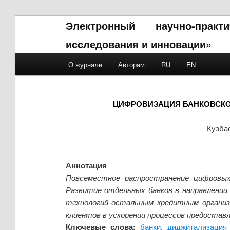
Электронный научно-прак
исследования и инновации»
Main menu
О журнале
Авторам
RU
EN
Skip to primary content
Skip to secondary content
ЦИФРОВИЗАЦИЯ БАНКОВСКО
Кузба
Аннотация
Повсеместное распространение цифровых
Развитие отдельных банков в направлении
технологий остальным кредитным органи
клиентов в ускорении процессов предоставл
Ключевые слова:
банки
,
диджитализация