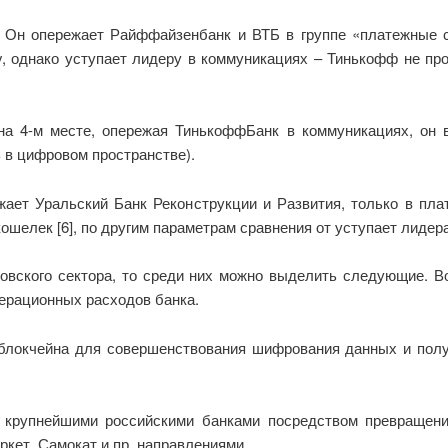
 Он опережает Райффайзенбанк и ВТБ в группе «платежные с
y, однако уступает лидеру в коммуникациях – Тинькофф не п
на 4-м месте, опережая ТинькоффБанк в коммуникациях, он
 в цифровом пространстве).
жает Уральский Банк Реконструкции и Развития, только в пла
ошелек [6], по другим параметрам сравнения от уступает лидер
ковского сектора, то среди них можно выделить следующие. В
перационных расходов банка.
 блокчейна для совершенствования шифрования данных и по
й крупнейшими российскими банками посредством превращени
ркет, Самокат и пр. направлениями.