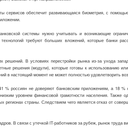
оты сервисов обеспечит развивающаяся биометрия, с помощью
риложении.
анковской системы нужно учитывать и возникающие ограни
 технологий требуют больших вложений, которые банки ра
ких решений. В условиях перестройки рынка из-за ухода за
етные решения (модули), которые готовы к использованию ил
ий в настоящий момент не может полностью удовлетворить воз
 41 % россиян не доверяют банковским приложениям, а 18 % с
ь низким уровнем финансовой грамотности населения. Также о
ых регионах страны. Следствием чего является отказ от совер
дров. В связи с утечкой IT-работников за рубеж, рынок труда 