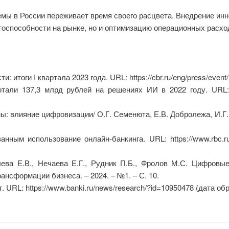
мы в России переживает время своего расцвета. Внедрение инн
тоспособности на рынке, но и оптимизацию операционных расхо
итоги I квартала 2023 года. URL: https://cbr.ru/eng/press/event
али 137,3 млрд рублей на решениях ИИ в 2022 году. URL: ht
ы: влияние цифровизации/ О.Г. Семенюта, Е.В. Добролежа, И.Г. 
ным использование онлайн-банкинга. URL: https://www.rbc.ru
лева Е.В., Нечаева Е.Г., Рудник П.Б., Фролов М.С. Цифровы
нсформации бизнеса. – 2024. – №1. – С. 10.
URL: https://www.banki.ru/news/research/?id=10950478 (дата обр