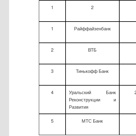
1
2
1
Райффайзенбанк
2
ВТБ
3
Тинькофф Банк
4
Уральский Банк
Реконструкции и
Развития
5
МТС Банк