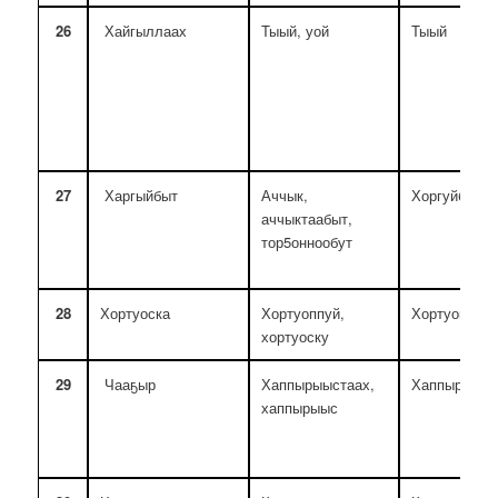
26
Хайгыллаах
Тыый, уой
Тыый
27
Харгыйбыт
Аччык,
Хоргуйбут, 
аччыктаабыт,
тор5оннообут
28
Хортуоска
Хортуоппуй,
Хортуоппуй,
хортуоску
29
Чааҕыр
Хаппырыыстаах,
Хаппырыыс
хаппырыыс