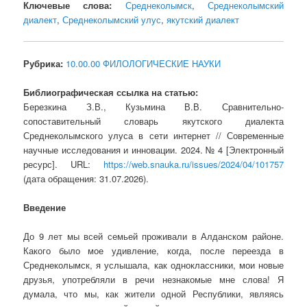
Ключевые слова:
Среднеколымск
,
Среднеколымский
диалект
,
Среднеколымский улус
,
якутский диалект
Рубрика:
10.00.00 ФИЛОЛОГИЧЕСКИЕ НАУКИ
Библиографическая ссылка на статью:
Березкина З.В., Кузьмина В.В. Сравнительно-
сопоставительный словарь якутского диалекта
Среднеколымского улуса в сети интернет // Современные
научные исследования и инновации. 2024. № 4 [Электронный
ресурс]. URL:
https://web.snauka.ru/issues/2024/04/101757
(дата обращения: 31.07.2026).
Введение
До 9 лет мы всей семьей проживали в Алданском районе.
Какого было мое удивление, когда, после переезда в
Среднеколымск, я услышала, как одноклассники, мои новые
друзья, употребляли в речи незнакомые мне слова! Я
думала, что мы, как жители одной Республики, являясь