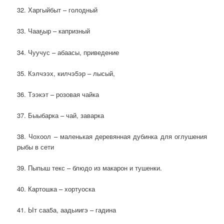
32. Харгыйбыт – голодный
33. Чааҕыр – капризный
34. Чуучус – абаасы, приведение
35. Кэлчээх, килчэ5эр – лысый,
36. Тээкэт – розовая чайка
37. Быыбарка – чай, заварка
38. Чохоол – маленькая деревянная дубинка для оглушения
рыбы в сети
39. Пыпыш текс – блюдо из макарон и тушенки.
40. Картошка – хортуоска
41. Ыт саа5а, аадьиигэ – гадина