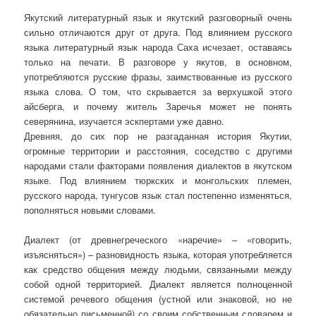
Якутский литературный язык и якутский разговорный очень
сильно отличаются друг от друга. Под влиянием русского
языка литературный язык народа Саха исчезает, оставаясь
только на печати. В разговоре у якутов, в основном,
употребляются русские фразы, заимствованные из русского
языка слова. О том, что скрывается за верхушкой этого
айсберга, и почему житель Заречья может не понять
северянина, изучается эскпертами уже давно.
Древняя, до сих пор не разгаданная история Якутии,
огромные территории и расстояния, соседство с другими
народами стали факторами появления диалектов в якутском
языке. Под влиянием тюркских и монгольских племен,
русского народа, тунгусов язык стал постепенно изменяться,
пополняться новыми словами.
Диалект (от древнегреческого «наречие» – «говорить,
изъясняться») – разновидность языка, которая употребляется
как средство общения между людьми, связанными между
собой одной территорией. Диалект является полноценной
системой речевого общения (устной или знаковой, но не
обязательно письменной) со своим собственным словарем и