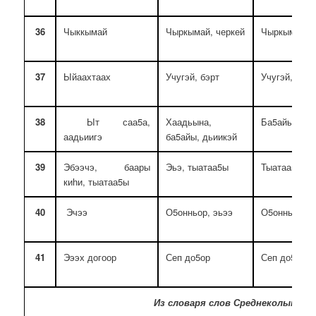
36
Чыккымай
Чыркымай, черкей
Чыркымай
37
Ыйаахтаах
Учугэй, бэрт
Учугэй, бэрт
38
Ыт саа5а,
Хаадьына,
Ба5айы
аадьиигэ
ба5айы, дьиикэй
39
Эбээчэ, баары
Эьэ, тыатаа5ы
Тыатаа5ы эь
киһи, тыатаа5ы
40
Эчээ
О5онньор, эьээ
О5онньор, э
41
Эээх догоор
Сеп до5ор
Сеп до5ор
Из словаря слов Среднеколымских