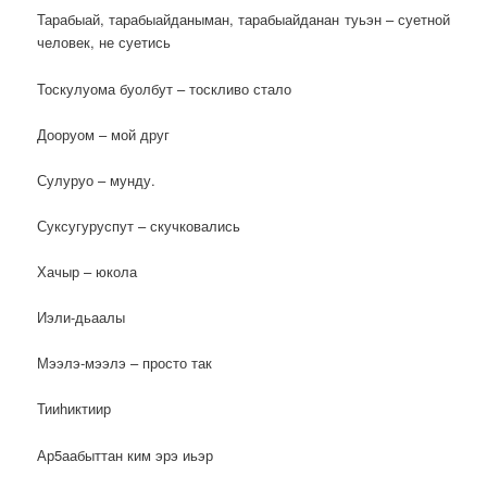
Тарабыай, тарабыайданыман, тарабыайданан туьэн – суетной
человек, не суетись
Тоскулуома буолбут – тоскливо стало
Дооруом – мой друг
Сулуруо – мунду.
Суксугуруспут – скучковались
Хачыр – юкола
Иэли-дьаалы
Мээлэ-мээлэ – просто так
Тииһиктиир
Ар5аабыттан ким эрэ иьэр