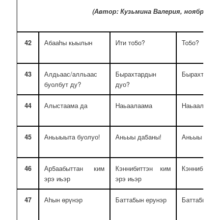
(Автор: Кузьмина Валерия, ноябрь 2022
42
Абааhы кыылын
Ити то5о?
То5о?
43
Алдьаас/алльаас
Бырахтардын
Бырахтарды
буолбут ду?
дуо?
44
Алыстаама да
Наьаалаама
Наьаалаама
45
Аньыыыта буолуо!
Аньыы да5аны!
Аньыы да5а
46
Ар5аабыттан ким
Кэннибиттэн ким
Кэннибиттэн
эрэ иьэр
эрэ иьэр
47
Аһын өрүнэр
Батта5ын ерунэр
Батта5ын ер