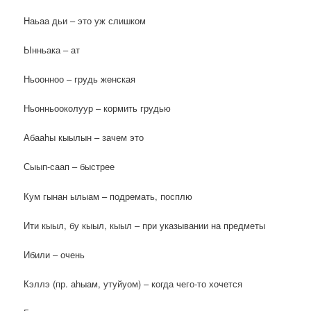
Наьаа дьи – это уж слишком
Ынньака – ат
Ньоонноо – грудь женская
Ньонньооколуур – кормить грудью
Абааhы кыылын – зачем это
Сыып-саап – быстрее
Кум гынан ылыам – подремать, посплю
Ити кыыл, бу кыыл, кыыл – при указывании на предметы
Ибили – очень
Кэллэ (пр. аһыам, утуйуом) – когда чего-то хочется