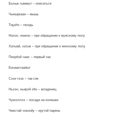
Бычык гыммыт – описаться
Чыныркаан – мышь
Тоҕоһо – гвоздь
Нохоо, ноккоо – при обращении к мужскому полу
Хатыай, хатык – при обращении к женскому полу
Пиэрбэй чаас – первый час
Бачаахтаабыт
Сээк-тээк – так-сяк
Ньээн, ньирэй о5о – младенец
Чуккэллээ – посади на коняшки
Чиистай чокоойу – крутой парень