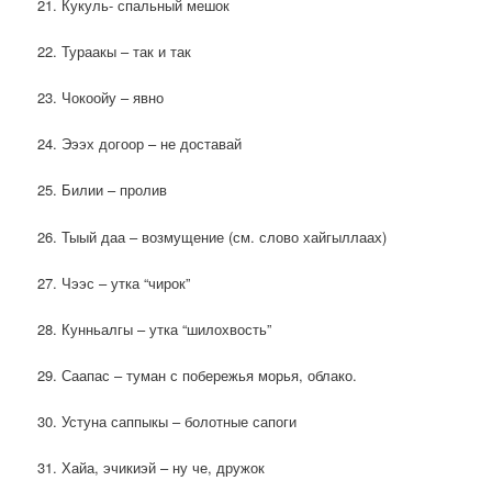
21. Кукуль- спальный мешок
22. Тураакы – так и так
23. Чокоойу – явно
24. Эээх догоор – не доставай
25. Билии – пролив
26. Тыый даа – возмущение (см. слово хайгыллаах)
27. Чээс – утка “чирок”
28. Кунньалгы – утка “шилохвость”
29. Саапас – туман с побережья морья, облако.
30. Устуна саппыкы – болотные сапоги
31. Хайа, эчикиэй – ну че, дружок