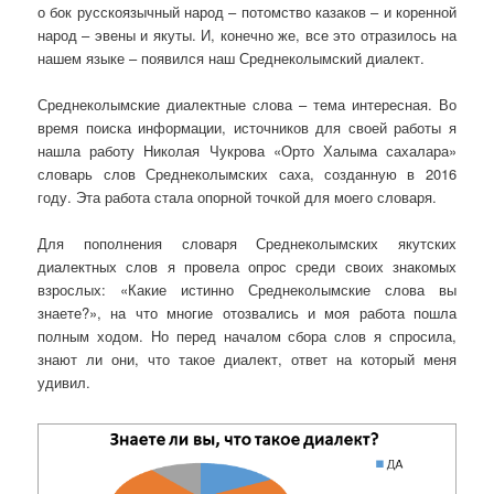
о бок русскоязычный народ – потомство казаков – и коренной
народ – эвены и якуты. И, конечно же, все это отразилось на
нашем языке – появился наш Среднеколымский диалект.
Среднеколымские диалектные слова – тема интересная. Во
время поиска информации, источников для своей работы я
нашла работу Николая Чукрова «Орто Халыма сахалара»
словарь слов Среднеколымских саха, созданную в 2016
году. Эта работа стала опорной точкой для моего словаря.
Для пополнения словаря Среднеколымских якутских
диалектных слов я провела опрос среди своих знакомых
взрослых: «Какие истинно Среднеколымские слова вы
знаете?», на что многие отозвались и моя работа пошла
полным ходом. Но перед началом сбора слов я спросила,
знают ли они, что такое диалект, ответ на который меня
удивил.