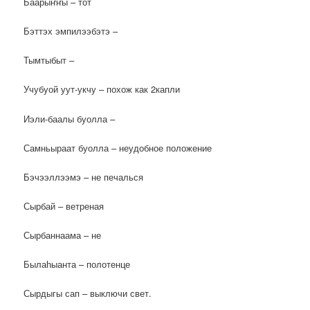
Баарыҥҥы – тот
Бэттэх эмпилээбэтэ –
Тымтыбыт –
Учубуой уут-укчу – похож как 2капли
Иэли-баалы буолла –
Самньыраат буолла – неудобное положение
Бэчээллээмэ – не печалься
Сырбай – ветреная
Сырбаннаама – не
Былаһыанта – полотенце
Сырдыгы сап – выключи свет.