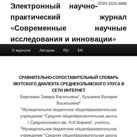
Электронный научно-
ISSN 2223-4888
практический журнал
«Современные научные
исследования и инновации»
Main menu
О журнале
Авторам
RU
EN
Skip to primary content
Skip to secondary content
СРАВНИТЕЛЬНО-СОПОСТАВИТЕЛЬНЫЙ СЛОВАРЬ
ЯКУТСКОГО ДИАЛЕКТА СРЕДНЕКОЛЫМСКОГО УЛУСА В
СЕТИ ИНТЕРНЕТ
1
Березкина Замира Васильевна
, Кузьмина Валерия
2
Васильевна
1
Муниципальное бюджетное общеобразовательное
учреждение "Средняя общеобразовательная школа
г.Среднеколымск им. Н.И.Шарина", учитель
2
Муниципальное бюджетное общеобразовательное
учреждение "Средняя общеобразовательная школа