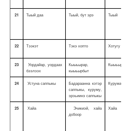
21
Тыый даа
Тыый, бут эрэ
Тыый
22
Тээкэт
Тэкэ хопто
Хотугу хопт
23
Уордайар, уордаах
Кыыьырар,
Кыыьырар
бээлээх
кыыьырбыт
24
Устуна саппыкы
Бадараанна кэтэр
Курума
саппыкы, куруму,
эрэьиинэ саппыкы
25
Хайа
Эчикиэй, хайа
Хайа
до5оор