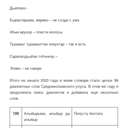
Дьиппиэх -
Бырахтарыма, ииримэ – не сходи с ума
Аһын өрүнэр – плести волосы
Тураакы/ тураакыттан оннуктар – так и есть
Сарапалдьыhан тvhэннэр –
Этимэ – не говори
Итого на начало 2023 года в моем словаре стало целых 99
диалектных слов Среднеколымского улуса. В этом же году я
продолжила поиск диалектов и добавила еще несколько
слов.
100
Алыбырыма, алыбыр да
Попусту болтать
алыбыр