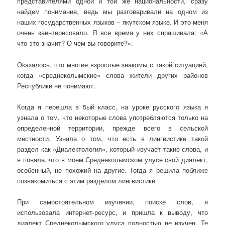
представителями одной и той же национальности, сразу
найдем понимание, ведь мы разговаривали на одном из
наших государственных языков – якутском языке. И это меня
очень заинтересовало. Я все время у них спрашивала: «А
что это значит? О чем вы говорите?».
Оказалось, что многие взрослые знакомы с такой ситуацией,
когда «среднеколымские» слова жители других районов
Республики не понимают.
Когда я перешла в 5ый класс, на уроке русского языка я
узнала о том, что некоторые слова употребляются только на
определенной территории, прежде всего в сельской
местности. Узнала о том, что есть в лингвистике такой
раздел как «Диалектология», который изучает такие слова, и
я поняла, что в моем Среднеколымском улусе свой диалект,
особенный, не похожий на другие. Тогда я решила поближе
познакомиться с этим разделом лингвистики.
При самостоятельном изучении, поиске слов, я
использовала интернет-ресурс, и пришла к выводу, что
диалект Среднеколымского улуса полностью не изучен. Те