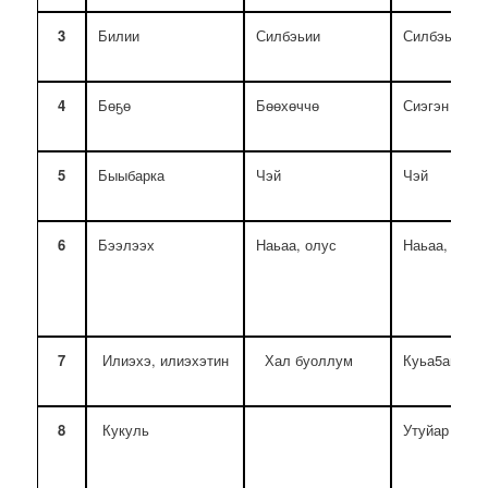
3
Билии
Силбэьии
Силбэьии
4
Бөҕө
Бөөхөччө
Сиэгэн
5
Быыбарка
Чэй
Чэй
6
Бээлээх
Наьаа, олус
Наьаа, олус
7
Илиэхэ, илиэхэтин
Хал буоллум
Куьа5ан, ха
8
Кукуль
Утуйар меье