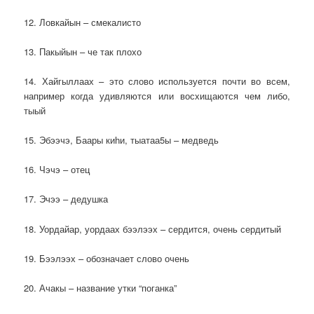
12. Ловкайын – смекалисто
13. Пакыйын – че так плохо
14. Хайгыллаах – это слово используется почти во всем,
например когда удивляются или восхищаются чем либо,
тыый
15. Эбээчэ, Баары киһи, тыатаа5ы – медведь
16. Чэчэ – отец
17. Эчээ – дедушка
18. Уордайар, уордаах бээлээх – сердится, очень сердитый
19. Бээлээх – обозначает слово очень
20. Ачакы – название утки “поганка”