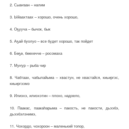
2. Сыаҥаан – налим
3. Ыйаахтаах – хорошо, очень хорошо,
4. Оҕууча – бычок, бык
5. Аҕай буолуо – все будет хорошо, так пойдет
6. Бөҕө, бөөхөччө – росомаха
7. Муҥур – рыба чир
8. Чабтаах, чабылайыма – хвастун, не хвастайся, киьиргэс,
киьиргээмэ
9. Илиэхэ, илиэхэтин – плохо, надоело,
10. Паакас, паакаһарыма – пакость, не пакости, дьээбэ,
дьээбэлэнимэ,
11. Чохордо, чохороон – маленький топор,