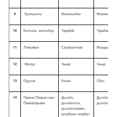
9
Кунньалгы
Моонньо5он
Моонньо5он
10
Кэлчээх, килчэ5эр
Тара5ай
Тара5ай
11
Ловкайын
Сатабыллаах
Мындыр
12
Муҥур
Чыыр
Чыыр
13
Оҕууча
Кунан
О5ус
14
Паакас/Паакастаах/
Дьээбэ,
Дьээбэ,
Паакаһарыма
дьээбэлээх,
дьээбэлээх
дьээбэлэнимэ,
куьа5аны онорбут