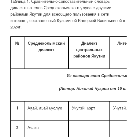
Таблица 1. Сравнительно-сопоставительный словарь
диалектных слов Среднеколымского улуса с другими
районами Якутии для всеобщего пользования в сети
интернет, составленный Кузьминой Валерией Васильевной в
2024г.
№
Среднеколымский
Диалект
Литерату
диалект
центральных
районов Якутии
Из словаря слов Среднеколымских
(Автор: Николай Чукров от 16 июня 20
1
Аҕай, а5ай буолуо
Учугэй, бэрт
Учугэй. бэрт
2
Ачакы