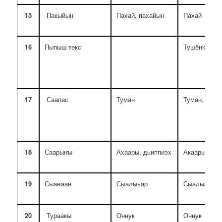
15
Пакыйын
Пахай, пахайын
Пахай
16
Пыпыш текс
Тушёнкалаах
17
Саапас
Туман
Туман, сиик
18
Саарыҥы
Ахаары, дьиппиэх
Акаары
19
Сыаҥаан
Сыалыьар
Сыалыьар
20
Тураакы
Оннук
Оннук