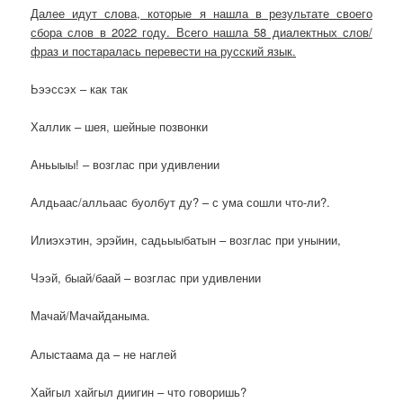
Далее идут слова, которые я нашла в результате своего
сбора слов в 2022 году. Всего нашла 58 диалектных слов/
фраз и постаралась перевести на русский язык.
Ьээссэх – как так
Халлик – шея, шейные позвонки
Аньыыы! – возглас при удивлении
Алдьаас/алльаас буолбут ду? – с ума сошли что-ли?.
Илиэхэтин, эрэйин, садьыыбатын – возглас при унынии,
Чээй, быай/баай – возглас при удивлении
Мачай/Мачайданыма.
Алыстаама да – не наглей
Хайгыл хайгыл диигин – что говоришь?