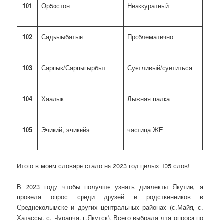
101
Ор5остон
Неаккуратный
102
Садьыыбатын
Проблематично
103
Сарпык/Сарпыгырбыт
Суетливый/суетиться
104
Хаалык
Лыжная палка
105
Эчикий, эчикийэ
частица ЖЕ
Итого в моем словаре стало на 2023 год целых 105 слов!
В 2023 году чтобы получше узнать диалекты Якутии, я
провела опрос среди друзей и родственников в
Среднеколымске и других центральных районах (с.Майя, с.
Хатассы, с. Чурапча, г.Якутск). Всего выбрала для опроса по