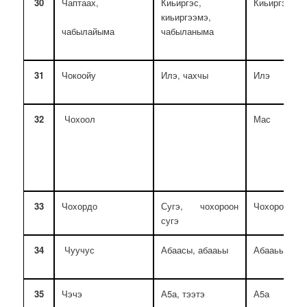
30
Чаптаах,
Киьиргэс,
Киьиргэс, к
киьиргээмэ,
чабыланыма
чабылайыма
31
Чокоойу
Илэ, чахчы
Илэ
32
Чохоол
Мас
33
Чохордо
Сугэ, чохороон
Чохороон
сугэ
34
Чуучус
Абаасы, абааьы
Абааьы
35
Чэчэ
А5а, тээтэ
А5а