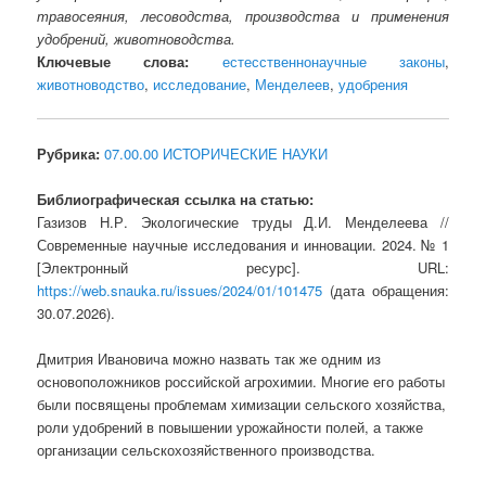
травосеяния, лесоводства, производства и применения
удобрений, животноводства.
Ключевые слова:
естесственнонаучные законы
,
животноводство
,
исследование
,
Менделеев
,
удобрения
Рубрика:
07.00.00 ИСТОРИЧЕСКИЕ НАУКИ
Библиографическая ссылка на статью:
Газизов Н.Р. Экологические труды Д.И. Менделеева //
Современные научные исследования и инновации. 2024. № 1
[Электронный ресурс]. URL:
https://web.snauka.ru/issues/2024/01/101475
(дата обращения:
30.07.2026).
Дмитрия Ивановича можно назвать так же одним из
основоположников российской агрохимии. Многие его работы
были посвящены проблемам химизации сельского хозяйства,
роли удобрений в повышении урожайности полей, а также
организации сельскохозяйственного производства.