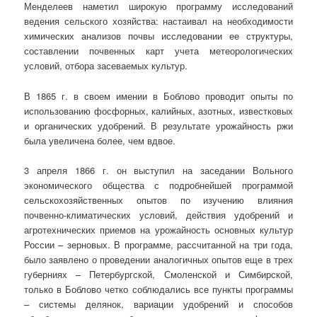
Менделеев наметил широкую программу исследований
ведения сельского хозяйства: настаивал на необходимости
химических анализов почвы исследовании ее структуры,
составлении почвенных карт учета метеорологических
условий, отбора засеваемых культур.
В 1865 г. в своем имении в Боблово проводит опыты по
использованию фосфорных, калийных, азотных, известковых
и органических удобрений. В результате урожайность ржи
была увеличена более, чем вдвое.
3 апреля 1866 г. он выступил на заседании Вольного
экономического общества с подробнейшей программой
сельскохозяйственных опытов по изучению влияния
почвенно-климатических условий, действия удобрений и
агротехнических приемов на урожайность основных культур
России – зерновых. В программе, рассчитанной на три года,
было заявлено о проведении аналогичных опытов еще в трех
губерниях – Петербургской, Смоленской и Симбирской,
только в Боблово четко соблюдались все пункты программы
– системы делянок, вариации удобрений и способов