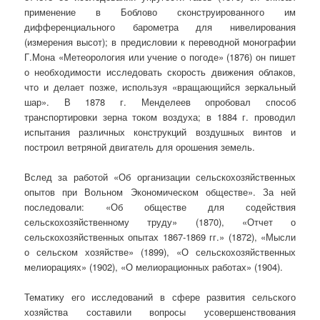
применение в Боблово сконструированного им
дифференциального барометра для нивелирования
(измерения высот); в предисловии к переводной монографии
Г.Мона «Метеорология или учение о погоде» (1876) он пишет
о необходимости исследовать скорость движения облаков,
что и делает позже, используя «вращающийся зеркальный
шар». В 1878 г. Менделеев опробовал способ
транспортировки зерна током воздуха; в 1884 г. проводил
испытания различных конструкций воздушных винтов и
построил ветряной двигатель для орошения земель.
Вслед за работой «Об организации сельскохозяйственных
опытов при Вольном Экономическом обществе». За ней
последовали: «Об обществе для содействия
сельскохозяйственному труду» (1870), «Отчет о
сельскохозяйственных опытах 1867-1869 гг.» (1872), «Мысли
о сельском хозяйстве» (1899), «О сельскохозяйственных
мелиорациях» (1902), «О мелиорационных работах» (1904).
Тематику его исследований в сфере развития сельского
хозяйства составили вопросы усовершенствования