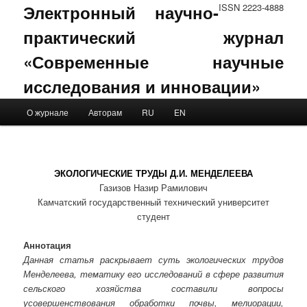
Электронный научно-
ISSN 2223-4888
практический журнал
«Современные научные
исследования и инновации»
Main menu
О журнале
Авторам
RU
EN
Skip to primary content
Skip to secondary content
ЭКОЛОГИЧЕСКИЕ ТРУДЫ Д.И. МЕНДЕЛЕЕВА
Газизов Назир Рамилович
Камчатский государственный технический университет
студент
Аннотация
Данная статья раскрывает суть экологических трудов
Менделеева, тематику его исследований в сфере развития
сельского хозяйства составили вопросы
усовершенствования обработки почвы, мелиорации,