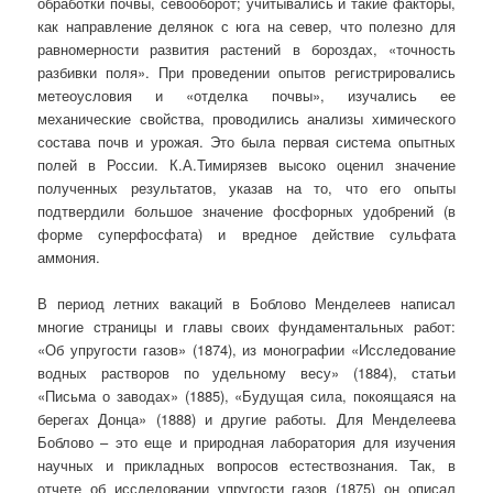
обработки почвы, севооборот; учитывались и такие факторы,
как направление делянок с юга на север, что полезно для
равномерности развития растений в бороздах, «точность
разбивки поля». При проведении опытов регистрировались
метеоусловия и «отделка почвы», изучались ее
механические свойства, проводились анализы химического
состава почв и урожая. Это была первая система опытных
полей в России. К.А.Тимирязев высоко оценил значение
полученных результатов, указав на то, что его опыты
подтвердили большое значение фосфорных удобрений (в
форме суперфосфата) и вредное действие сульфата
аммония.
В период летних вакаций в Боблово Менделеев написал
многие страницы и главы своих фундаментальных работ:
«Об упругости газов» (1874), из монографии «Исследование
водных растворов по удельному весу» (1884), статьи
«Письма о заводах» (1885), «Будущая сила, покоящаяся на
берегах Донца» (1888) и другие работы. Для Менделеева
Боблово – это еще и природная лаборатория для изучения
научных и прикладных вопросов естествознания. Так, в
отчете об исследовании упругости газов (1875) он описал