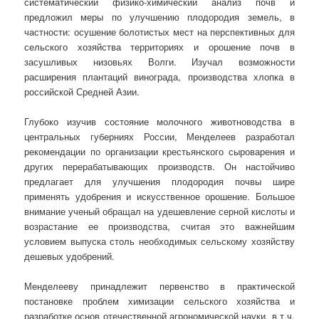
систематический физико-химический анализ почв и
предложил меры по улучшению плодородия земель, в
частности: осушение болотистых мест на перспективных для
сельского хозяйства территориях и орошение почв в
засушливых низовьях Волги. Изучал возможности
расширения плантаций винограда, производства хлопка в
российской Средней Азии.
Глубоко изучив состояние молочного животноводства в
центральных губерниях России, Менделеев разработал
рекомендации по организации крестьянского сыроварения и
других перерабатывающих производств. Он настойчиво
предлагает для улучшения плодородия почвы шире
применять удобрения и искусственное орошение. Большое
внимание ученый обращал на удешевление серной кислоты и
возрастание ее производства, считая это важнейшим
условием выпуска столь необходимых сельскому хозяйству
дешевых удобрений.
Менделееву принадлежит первенство в практической
постановке проблем химизации сельского хозяйства и
разработке основ отечественной агрономической науки, в т.ч.