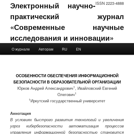
Электронный научно-
ISSN 2223-4888
практический журнал
«Современные научные
исследования и инновации»
Main menu
О журнале
Авторам
RU
EN
Skip to primary content
Skip to secondary content
ОСОБЕННОСТИ ОБЕСПЕЧЕНИЯ ИНФОРМАЦИОННОЙ
БЕЗОПАСНОСТИ В ОБРАЗОВАТЕЛЬНОЙ ОРГАНИЗАЦИИ
1
Юрков Андрей Александрович
, Ивайловский Евгений
1
Олегович
1
Иркутский государственный университет
Аннотация
В условиях быстрого развития технологий и увеличения
угроз кибербезопасности автоматизация процессов
управления информационной безопасностью становится