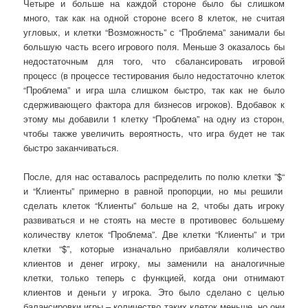
Четыре
и больше на каждой стороне было бы слишком
много, так как на одной стороне всего 8 клеток, не считая
угловых, и клетк
и “
Возможност
ь”
с
“
Пр
облема”
занимали бы
большую часть всего игрового поля. М
еньше 3 оказалось бы
недостаточным для того, что сбалансировать игровой
процесс (в процессе тестирования было не
достаточно клеток
“Проблема” и игра шла слишком быстро, так как не было
сдерживающего фактора для бизнесов игроков). Вдобавок к
этому мы добавили 1 клетку “Проблема” на одну из сторон,
чтобы также увеличить вероятность, что игра будет не так
быстро заканчиваться.
После, для нас оставалось рас
пределить
по полю к
летки ”
$
“
и
“
Клиент
ы”
примерно в равной пропорции, но мы решили
сделать клеток
“
Клиент
ы”
больше на 2, чтобы дать игроку
развиваться и не стоять на месте в противовес
большему
количеству клеток “Проблема”
.
Две клетки “Клиенты” и три
клетки “$”, которые изначально прибавляли количество
клиентов и денег игроку, мы заменили на аналогичные
клетки, только теперь с функцией, когда они отнимают
клиентов и деньги у игрока. Это было сделано с целью
балансировки игры – количество таких клеток меньше, но они