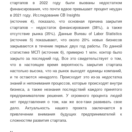
стартапов в 2022 году были вызваны недостатком
финансирования, что почти вдвое превышает процент неудач
в 2021 году. Исследование CB Insights
(источник 4), показало, что основная причина закрытия
стартапов – недостаток финансирования (38%), а также
отсутствие рынка (35%). Данные Bureau of Labor Statistics
(источник 5)
показывают, что около 20% новых бизнесов
закрываются в течение перв
ых
двух год работы. По данной
статистике МСП
(источник 6)
,
примерно
1 млн. контор было
закрыто за последний год. Все это свидетельствует о том,
что в настоящее время вероятность закрытия стартапа
настолько высока, что на рынок выходят единицы компаний,
и те остаются ненадолго. Происходит это из-за недостатка
знаний и непонимания процессов, которые происходят внутри
бизнеса, а также
незнания
последствий каждого принятого
предпринимателем решения. У
огромного
процента людей
нет представления о том, как же все-таки развивать свое
дело.
Актуальн
ость нашего проекта заключается в
привлечении внимания будущих предпринимателей к
сложностям развития стартапа.