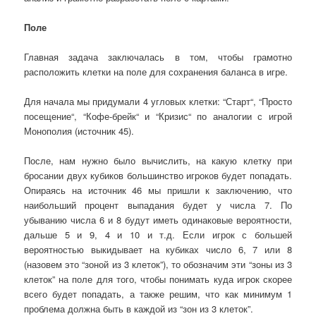
Поле
Главная задача заключалась в том, чтобы грамотно
расположить клетки на поле для сохранения баланса в игре.
Для начала мы придумали 4 угловых клетки:
“Ст
арт
“
,
“
Просто
посещение
“
,
“
Кофе-брейк
“
и
“
Кризис
“
по аналогии с игрой
Монополия
(источник 45).
После, нам нужно было вычислить, на какую клетку при
бросании двух кубиков большинство игроков будет попадать.
Опираясь на источник 46 мы пришли к заключению, что
наибольший процент выпадания будет у числа 7
. П
о
убыванию числа 6 и 8 будут иметь одинаковые вероятности,
дальше 5 и 9
, 4 и 10 и т.д
.
Если игрок с большей
вероятностью выкидывает на кубиках число 6, 7 или 8
(назовем это “зоной из 3 клеток”), то обозначим эти “зоны из 3
клеток” на поле для того, чтобы понимать куда игрок скорее
всего будет попадать, а также решим,
что как минимум 1
проблема должна быть в
каждой из “зон из 3 клеток”
.