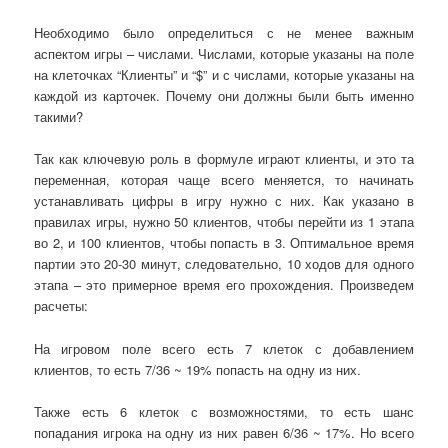
Необходимо было определиться с не менее важным
аспектом игры –
числами
.
Числами
, которые указаны на поле
на клеточках
“
Клиент
ы”
и
“$”
и с
числами,
которые указаны на
каждой из карточек. Почему они должны были быть именно
такими?
Так как ключевую роль в формуле играют клиенты, и это та
переменная, которая чаще всего меняется, то начинать
устанавливать цифры в игру нужно с них. Как указано в
правилах игры,
нужно 50 клиентов
, чтобы перейти из 1 этапа
во 2, и
100 клиентов,
чтобы попасть в 3. Оптимальное время
партии это 20-30 минут, с
ледовательно,
10 ходов для одного
этапа – это примерное время его прохождения. Произведем
расчеты:
На игровом поле всего есть 7 клеток с добавлением
клиентов, то есть 7/36 ~ 19% попасть на одну из них.
Также есть 6 клеток с возможностями, то есть шанс
попадания игрока на одну из них равен 6/36 ~ 17%. Но всего