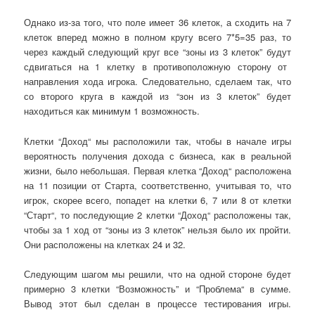
Однако из-за того, что поле имеет 36 клеток, а с
ходить на
7
клеток вперед
можно в полном кругу всего 7*5=35 раз, то
через каждый следующий круг
все
“
зоны из 3 клеток”
буд
ут
сдвигаться на 1
клетку
в противоположную сторону от
направления хода игрока. Следовательно,
сделаем так,
что
со второго круга в каждой из “
зон из 3 клеток
” будет
находиться как минимум 1 возможность
.
Клетки
“
Доход
“
мы расположили так, чтобы в начале игры
вероятность получения дохода с бизнеса, как в реальной
жизни, было небольшая. Первая клетка
“
Доход
“
расположена
на 11 позиции от Старта, соответственно, учитывая то, что
игрок, скорее всего, попадет на клетки 6, 7 или 8 от
клетки
“
Старт
“
, то последующие 2 клетки
“
Доход
“
расположены так,
чтобы за 1 ход от “
зоны из 3 клеток
” нельзя было их пройти.
Они расположены на клетках 24 и 32.
Следующим шагом мы решили, что на одной стороне будет
примерно 3
клетки “В
озможност
ь”
и
“
Проблема
“
в сумме.
Вывод этот был сделан в процессе тестирования игры.