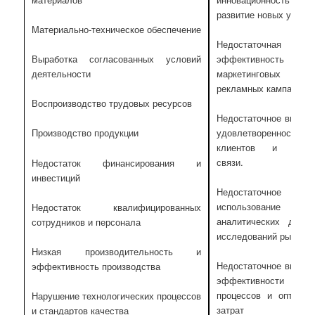
развитие новых услуг
Материально-техническое обеспечение
Недостаточная
эффективность
Выработка согласованных условий
маркетинговы
деятельности
рекламных кампаний
Воспроизводство трудовых ресурсов
Недостаточное вниман
удовлетворенности
Производство продукции
клиентов и обрат
связи.
Недостаток финансирования и
инвестиций
Недостаточное
использование
Недостаток квалифицированных
аналитических данн
сотрудников и персонала
исследований рынка
Низкая производительность и
Недостаточное вниман
эффективность производства
эффективности биз
процессов и оптимиз
Нарушение технологических процессов
затрат
и стандартов качества