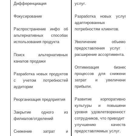
услуг.
Дифференциация
Разработка новых услуг,
Фокусирование
адаптированных к
потребностям клиентов.
Распространение инфо об
альтернативных способах
Увеличение объемов
использования продукта
предоставления услуг и
расширение ассортимента.
Поиск альтернативных
каналов продажи
Оптимизация бизнес-
процессов для снижения
Разработка новых продуктов
затрат и увеличения
с учетом потребностей
прибыли.
аудитории
Развитие корпоративной
Реорганизация предприятия
культуры и повышение
уровня удовлетворенности
Закрытие одного из
сотрудников, что приводит к
филиалов/отделений
улучшению качества
предоставляемых услуг.
Снижение затрат и