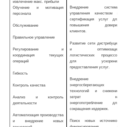
извлечение макс. прибыли
Внедрение системы
Обучение и мотивация
управления качеством и
персонала
сертификация услуг для
повышения доверия
Обслуживание
клиентов.
Правильное управление
Развитие сети дистрибуции
и оптимизация
Регулирование и
логистических процессов
координация текущих
для ускорения
операций
предоставления услуг.
Гибкость
Внедрение
энергосберегающих
Контроль качества
технологий и снижение
затрат на
Анализ и контроль
энергопотребление для
деятельности
сокращения издержек.
Автоматизация производства
Поиск новых источников
и внедрение новых
финансирования и
технологий.