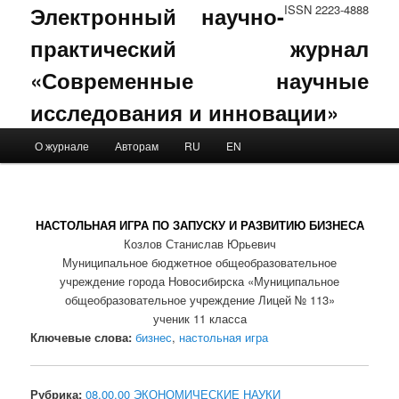
Электронный научно-
ISSN 2223-4888
практический журнал
«Современные научные
исследования и инновации»
Main menu
О журнале
Авторам
RU
EN
Skip to primary content
Skip to secondary content
НАСТОЛЬНАЯ ИГРА ПО ЗАПУСКУ И РАЗВИТИЮ БИЗНЕСА
Козлов Станислав Юрьевич
Муниципальное бюджетное общеобразовательное
учреждение города Новосибирска «Муниципальное
общеобразовательное учреждение Лицей № 113»
ученик 11 класса
Ключевые слова:
бизнес
,
настольная игра
Рубрика:
08.00.00 ЭКОНОМИЧЕСКИЕ НАУКИ