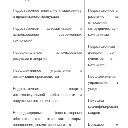
Недостаточное вниман
Недостаточное внимание к маркетингу
развитию партнер
и продвижению продукции
отношений
сотрудничеству с дру
Недостаточная автоматизация и
компаниями
использование современных
технологий
Недостаточный уро
доверия со стор
Нерациональное использование
клиентов и партн
ресурсов и энергии
компании.
Неэффективное управление и
Неэффективная сис
организация производства
управления качес
услуг
Недостаточная защита
интеллектуальной собственности и
Нехватка
нарушение авторских прав
квалифицированных
кадров
Непредвиденные форс-мажорные
обстоятельства, такие как пожары,
Большое количес
наводнения, землетрясения и т.д.