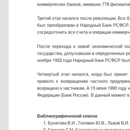
коммерческих банков, имевших 778 филиалов
Третий этап начался после революции. Все 
был преобразован в Народный Банк РСФСР. 
сосредоточить все счета и операции коммерч
После перехода к новой экономической п
государства, допускавшая в определенных ра
ноябре 1922 года Народный банк РСФСР был
Четвертый этап начался, когда был принят
привело к возвращению частного предпри
возращено к частникам. А 13 июня 1990 году
Федерации (Банк России). В данный момент в
Библиографический список
Букатова В.И., Головин Ю.В., Львов В.И
Гамидов Г.М. Банковское и кредитное д