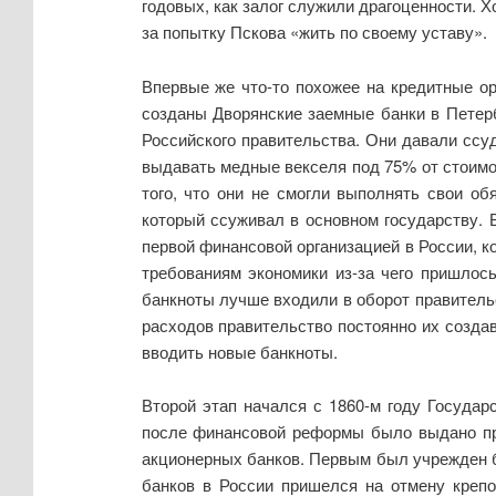
годовых, как залог служили драгоценности. 
за попытку Пскова «жить по своему уставу».
Впервые же что-то похожее на кредитные о
созданы Дворянские заемные банки в Петер
Российского правительства. Они давали ссу
выдавать медные векселя под 75% от стоимос
того, что они не смогли выполнять свои о
который ссуживал в основном государству. 
первой финансовой организацией в России, к
требованиям экономики из-за чего пришлос
банкноты лучше входили в оборот правитель
расходов правительство постоянно их создав
вводить новые банкноты.
Второй этап начался с 1860-м году Госуда
после финансовой реформы было выдано пра
акционерных банков. Первым был учрежден ба
банков в России пришелся на отмену крепо