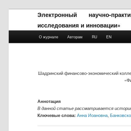
Электронный научно-прак
исследования и инновации»
Main menu
О журнале
Авторам
RU
EN
Skip to primary content
Skip to secondary content
Шадринский финансово-экономический колле
«Ф
Аннотация
В данной статье рассматривается история р
Ключевые слова:
Анна Иоановна
,
Банковско