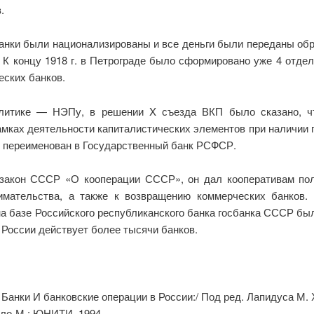
.
банки были национализированы и все деньги были переданы обр
К концу 1918 г. в Петрограде было сформировано уже 4 отдел
еских банков.
олитике — НЭПу, в решении X съезда ВКП было сказано, ч
мках деятельности капиталистических элементов при наличии 
 переименован в Государственный банк РСФСР.
 закон СССР «О кооперации СССР», он дал кооперативам по
нимательства, а также к возвращению коммерческих банков
 на базе Российского республиканского банка госбанка СССР 
 России действует более тысячи банков.
. Банки И банковские операции в России:/ Под ред. Лапидуса М. 
ело-М.: ЮНИТИ, 1994.