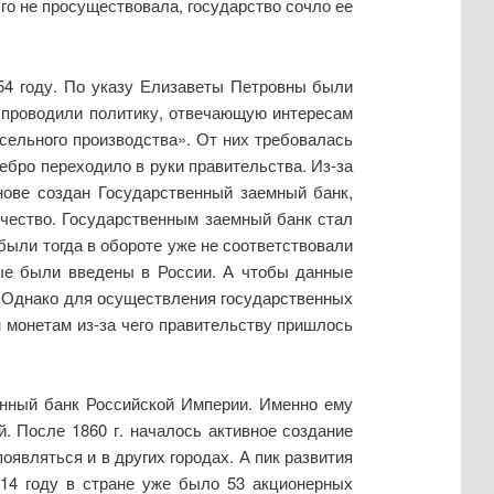
го не просуществовала, государство сочло ее
54 году. По указу Елизаветы Петровны были
 проводили политику, отвечающую интересам
сельного производства». От них требовалась
ебро переходило в руки правительства. Из-за
нове создан Государственный заемный банк,
ечество. Государственным заемный банк стал
были тогда в обороте уже не соответствовали
вые были введены в России. А чтобы данные
. Однако для осуществления государственных
м монетам из-за чего правительству пришлось
енный банк Российской Империи. Именно ему
 После 1860 г. началось активное создание
являться и в других городах. А пик развития
914 году в стране уже было 53 акционерных