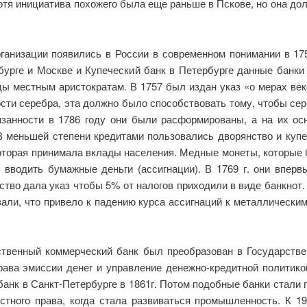
Хотя инициатива похожего была еще раньше в Пскове, но она дол
рганизации появились в России в современном понимании в 17
бурге и Москве и Купеческий банк в Петербурге данные банки
ды местным аристократам. В 1757 был издан указ «о мерах век
ти серебра, эта должно было способствовать тому, чтобы сер
бязанности в 1786 году они были расформированы, а на их ос
В меньшей степени кредитами пользовались дворянство и куп
оторая принимала вклады населения. Медные монеты, которые 
ь вводить бумажные деньги (ассигнации). В 1769 г. они впер
ство дала указ чтобы 5% от налогов приходили в виде банкнот
али, что привело к падению курса ассигнаций к металлически
рственный коммерческий банк был преобразован в Государств
ва эмиссии денег и управление денежно-кредитной политикой.
нк в Санкт-Петербурге в 1861г. Потом подобные банки стали по
стного права, когда стала развиваться промышленность. К 1