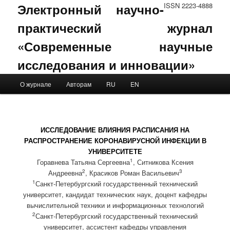
Электронный научно-
ISSN 2223-4888
практический журнал
«Современные научные
исследования и инновации»
Main menu
О журнале
Авторам
RU
EN
Skip to primary content
Skip to secondary content
ИССЛЕДОВАНИЕ ВЛИЯНИЯ РАСПИСАНИЯ НА
РАСПРОСТРАНЕНИЕ КОРОНАВИРУСНОЙ ИНФЕКЦИИ В
УНИВЕРСИТЕТЕ
1
Горавнева Татьяна Сергеевна
, Ситникова Ксения
2
3
Андреевна
, Красиков Роман Васильевич
1
Санкт-Петербургский государственный технический
университет, кандидат технических наук, доцент кафедры
вычислительной техники и информационных технологий
2
Санкт-Петербургский государственный технический
университет, ассистент кафедры управления