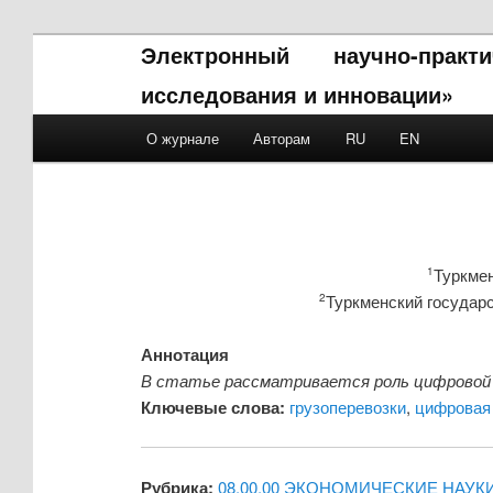
Электронный научно-прак
исследования и инновации»
Main menu
О журнале
Авторам
RU
EN
Skip to primary content
Skip to secondary content
Туркмен
1
Туркменский государ
2
Аннотация
В статье рассматривается роль цифровой 
Ключевые слова:
грузоперевозки
,
цифровая 
Рубрика:
08.00.00 ЭКОНОМИЧЕСКИЕ НАУК