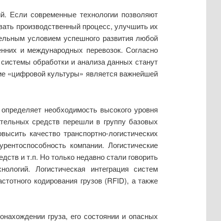
ий. Если современные технологии позволяют
вать производственный процесс, улучшить их
тельным условием успешного развития любой
енних и международных перевозок. Согласно
 системы обработки и анализа данных станут
вие «цифровой культуры» является важнейшей
 определяет необходимость высокого уровня
ательных средств перешли в группу базовых
высить качество транспортно-логистических
урентоспособность компании. Логистические
дств и т.п. Но только недавно стали говорить
ологий. Логистическая интеграция систем
тотного кодирования грузов (RFID), а также
нахождении груза, его состоянии и опасных