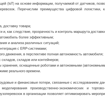
щей (IoT) на основе информации, получаемой от датчиков, поз
ревозок. Перечислим преимущества цифровой логистики, 
, доставку товара;
ти и, как следствие, прозрачность и контроль маршрута доставки
 автомобиль более эффективным;
ания и анализа различных ситуаций;
интеграция с ERP-системами;
го движения, в перспективе полная автономность автомобиля;
 складов, складов или контейнеров;
 хранения, оснащенные роботами и автономными (автономными
ежиме реального времени.
рудовые и финансовые потери, связанные с исследованием да
 моделирования производственно-экономических и торгово
рузоперевозок в организации позволяет оптимизировать мероприя