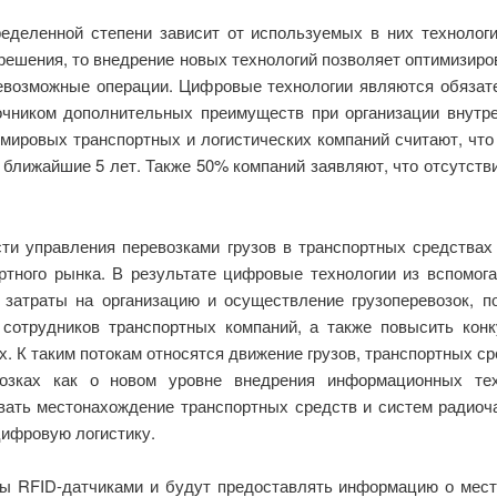
еделенной степени зависит от используемых в них технолог
решения, то внедрение новых технологий позволяет оптимизиро
невозможные операции. Цифровые технологии являются обяза
очником дополнительных преимуществ при организации внутр
 мировых транспортных и логистических компаний считают, что
ближайшие 5 лет. Также 50% компаний заявляют, что отсутст
ти управления перевозками грузов в транспортных средствах
ртного рынка. В результате цифровые технологии из вспомог
 затраты на организацию и осуществление грузоперевозок, по
 сотрудников транспортных компаний, а также повысить конк
 К таким потокам относятся движение грузов, транспортных сре
зках как о новом уровне внедрения информационных техн
ать местонахождение транспортных средств и систем радиочас
цифровую логистику.
ы RFID-датчиками и будут предоставлять информацию о место