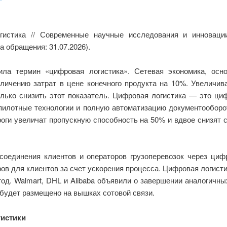
гистика // Современные научные исследования и инноваци
а обращения: 31.07.2026).
ла термин «цифровая логистика». Сетевая экономика, осн
личению затрат в цене конечного продукта на 10%. Увеличив
олько снизить этот показатель. Цифровая логистика — это ци
пилотные технологии и полную автоматизацию документооборо
оги увеличат пропускную способность на 50% и вдвое снизят 
соединения клиентов и операторов грузоперевозок через ци
ров для клиентов за счет ускорения процесса. Цифровая логист
од. Walmart, DHL и Alibaba объявили о завершении аналогичн
будет размещено на вышках сотовой связи.
истики