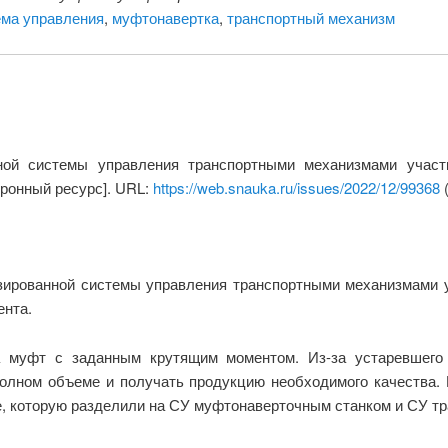
ема управления
,
муфтонавертка
,
транспортный механизм
нной системы управления транспортными механизмами участ
тронный ресурс]. URL:
https://web.snauka.ru/issues/2022/12/99368
(
изированной системы управления транспортными механизмами у
ента.
ка муфт с заданным крутящим моментом. Из-за устаревшего
олном объеме и получать продукцию необходимого качества.
е, которую разделили на СУ муфтонаверточным станком и СУ т