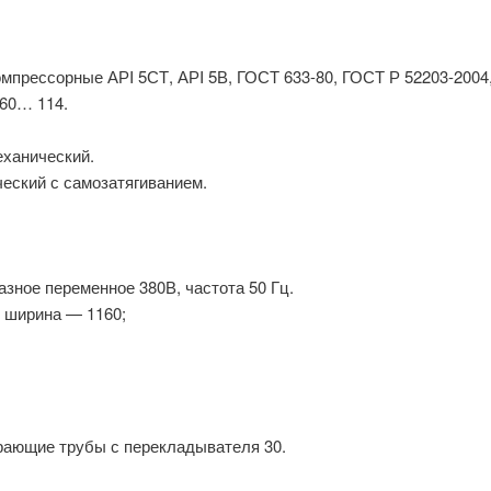
прессорные АРI 5СТ, АРI 5В, ГОСТ 633-80, ГОСТ Р 52203-2004
60… 114.
ханический.
еский с самозатягиванием.
.
зное переменное 380В, частота 50 Гц.
; ширина — 1160;
ирающие трубы с перекладывателя 30.