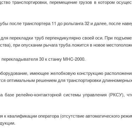
дство транспортировки, перемещение грузов в котором осущес
ы после транспортера 11 до рольганга 32 и далее, после наве
для перекладки труб перпендикулярно своей оси. При подъем
йства), при опускании рычага труба ложится в новое местополож
с перекладывателя 30 к станку MHC-2000.
оборудование, имеющее желобковую конструкцию расположения
вятся оптимальным решением для транспортировки длинномерных
а базе релейно-контакторной системы управления (РКСУ), 
я к квалификации оператора (отсутствие автоматического режим
дукции.