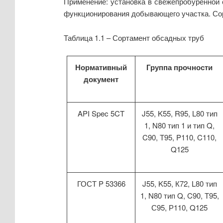
Применение: установка в свежепробуренной 
функционирования добывающего участка. Сорт
Таблица 1.1 – Сортамент обсадных труб
Нормативный
Группа прочности
документ
API Spec 5CT
J55, K55, R95, L80 тип
1, N80 тип 1 и тип Q,
C90, Т95, P110, C110,
Q125
ГОСТ P 53366
J55, K55, К72, L80 тип
1, N80 тип Q, C90, Т95,
С95, Р110, Q125