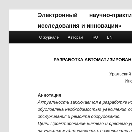
Электронный научно-прак
исследования и инновации»
Main menu
О журнале
Авторам
RU
EN
Skip to primary content
Skip to secondary content
РАЗРАБОТКА АВТОМАТИЗИРОВАН
Уральский 
Инс
Аннотация
Актуальность заключается в разработке 
обусловлена необходимостью увеличения об
обслуживания и ремонта оборудования.
Цель: Проектирование нижнего и среднего
на участке муфтонавертки, позволяющей 