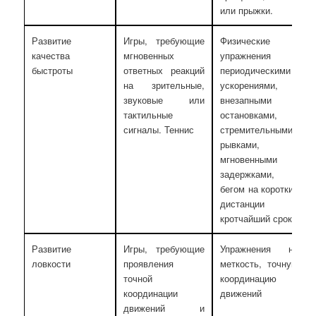
или прыжки.
Развитие
Игры, требующие
Физические
качества
мгновенных
упражнения с
быстроты
ответных реакций
периодическими
на зрительные,
ускорениями,
звуковые или
внезапными
тактильные
остановками,
сигналы. Теннис
стремительными
рывками,
мгновенными
задержками,
бегом на короткие
дистанции в
кротчайший срок
Развитие
Игры, требующие
Упражнения на
ловкости
проявления
меткость, точную
точной
координацию
координации
движений
движений и