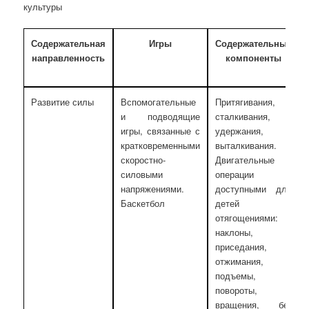
культуры
Содержательная
Игры
Содержательные
направленность
компоненты
Развитие силы
Вспомогательные
Притягивания,
и подводящие
сталкивания,
игры, связанные с
удержания,
кратковременными
выталкивания.
скоростно-
Двигательные
силовыми
операции с
напряжениями.
доступными для
Баскетбол
детей
отягощениями:
наклоны,
приседания,
отжимания,
подъемы,
повороты,
вращения, бег