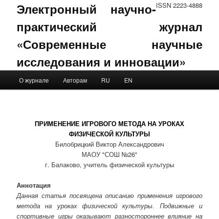
Электронный научно-
ISSN 2223-4888
практический журнал
«Современные научные
исследования и инновации»
Main menu
О журнале
Авторам
RU
EN
Skip to primary content
Skip to secondary content
ПРИМЕНЕНИЕ ИГРОВОГО МЕТОДА НА УРОКАХ
ФИЗИЧЕСКОЙ КУЛЬТУРЫ
Билобрицкий Виктор Александрович
МАОУ "СОШ №26"
г. Балаково, учитель физической культуры
Аннотация
Данная статья посвящена описанию применения игрового
метода на уроках физической культуры. Подвижные и
спортивные игры оказывают разностороннее влияние на