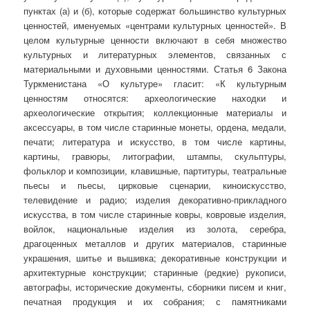
пунктах (а) и (б), которые содержат большинство культурных
ценностей, именуемых «центрами культурных ценностей». В
целом культурные ценности включают в себя множество
культурных и литературных элементов, связанных с
материальными и духовными ценностями. Статья 6 Закона
Туркменистана «О культуре» гласит: «К культурным
ценностям относятся: археологические находки и
археологические открытия; коллекционные материалы и
аксессуары, в том числе старинные монеты, ордена, медали,
печати; литература и искусство, в том числе картины,
картины, гравюры, литографии, штампы, скульптуры,
фольклор и композиции, клавишные, партитуры, театральные
пьесы и пьесы, цирковые сценарии, киноискусство,
телевидение и радио; изделия декоративно-прикладного
искусства, в том числе старинные ковры, ковровые изделия,
войлок, национальные изделия из золота, серебра,
драгоценных металлов и других материалов, старинные
украшения, шитье и вышивка; декоративные конструкции и
архитектурные конструкции; старинные (редкие) рукописи,
автографы, исторические документы, сборники писем и книг,
печатная продукция и их собрания; с памятниками