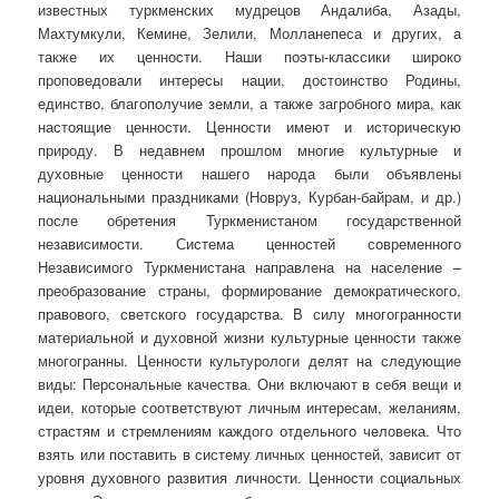
известных туркменских мудрецов Андалиба, Азады,
Махтумкули, Кемине, Зелили, Молланепеса и других, а
также их ценности. Наши поэты-классики широко
проповедовали интересы нации, достоинство Родины,
единство, благополучие земли, а также загробного мира, как
настоящие ценности. Ценности имеют и историческую
природу. В недавнем прошлом многие культурные и
духовные ценности нашего народа были объявлены
национальными праздниками (Новруз, Курбан-байрам, и др.)
после обретения Туркменистаном государственной
независимости. Система ценностей современного
Независимого Туркменистана направлена ​​на население –
преобразование страны, формирование демократического,
правового, светского государства. В силу многогранности
материальной и духовной жизни культурные ценности также
многогранны. Ценности культурологи делят на следующие
виды: Персональные качества. Они включают в себя вещи и
идеи, которые соответствуют личным интересам, желаниям,
страстям и стремлениям каждого отдельного человека. Что
взять или поставить в систему личных ценностей, зависит от
уровня духовного развития личности. Ценности социальных