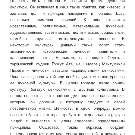
Ценность есть сложная и развитая форма духовной
культуры. Он включает в себя такие понятия, как интерес и
желание, долг и принцип, намерение и причина. Есть
несколько примеров значений. К ним относятся
нравственные, религиозные, материальные, духовные,
художественные, эстетические, политические, социальные,
семейные, трудовые, интеллектуальные ценности. В
некоторых культурах ценными также могут стать
знаменитости, исторические личности, правители и
классические поэты. Например, наш предок Огуз-хан,
туркменский мудрец Горкут Ата, наш мудрец Махтумкули
Пырагы – личности, ставшие национальными ценностями.
Чем выше ценность той или иной нации, тем выше уровень
ее духовной культуры. В целом гораздо легче понять
культуру, богатую ценностями, с другими культурами. В
целом ценность – это важное для человека направление,
которым он дорожит и которому следует в своей
повседневной жизни. Ценность, в свою очередь, можно
назвать областью, которая требует от отдельных лиц, групп
людей и общества в целом следовать определенным
принципам. Общество, таким образом, создает
определенную систему культурных ценностей, отвечающую