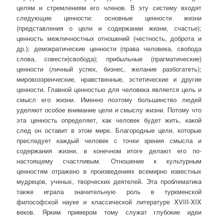
целям и стремлениям его членов. В эту систему входят
следующие ценности: основные ценности жизни
(представления о цели и содержании жизни, счастье);
ценность межличностных отношений (честность, доброта и
др.); демократические ценности (права человека, свобода
слова, совести)свобода); прибыльные (прагматические)
ценности (личный успех, бизнес, желание разбогатеть);
мировоззренческие, нравственные, эстетические и другие
ценности. Главной ценностью для человека является цель и
смысл его жизни. Именно поэтому большинство людей
уделяют особое внимание цели и смыслу жизни. Потому что
эта ценность определяет, как человек будет жить, какой
след он оставит в этом мире. Благородные цели, которые
преследует каждый человек с точки зрения смысла и
содержания жизни, в конечном итоге делают его по-
настоящему счастливым. Отношение к культурным
ценностям отражено в произведениях всемирно известных
мудрецов, ученых, творческих деятелей. Эта проблематика
также играла значительную роль в туркменской
философской науке и классической литературе XVIII-XIX
веков. Ярким примером тому служат глубокие идеи