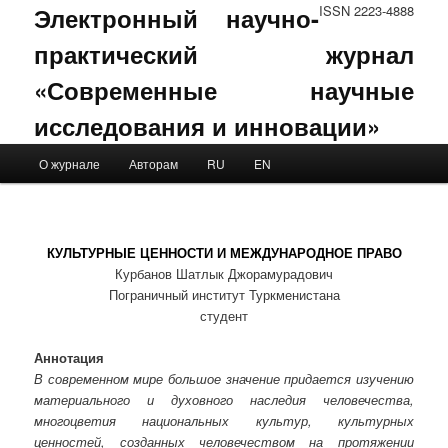
Электронный научно-
ISSN 2223-4888
практический журнал
«Современные научные
исследования и инновации»
Main menu
О журнале
Авторам
RU
EN
Skip to primary content
Skip to secondary content
КУЛЬТУРНЫЕ ЦЕННОСТИ И МЕЖДУНАРОДНОЕ ПРАВО
Курбанов Шатлык Джорамурадович
Пограничный институт Туркменистана
студент
Аннотация
В современном мире большое значение придается изучению
материального и духовного наследия человечества,
многоцветия национальных культур, культурных
ценностей, созданных человечеством на протяжении