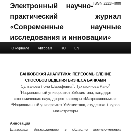
Электронный научно-
ISSN 2223-4888
практический журнал
«Современные научные
исследования и инновации»
Main menu
О журнале
Авторам
RU
EN
Skip to primary content
Skip to secondary content
БАНКОВСКАЯ АНАЛИТИКА: ПЕРЕОСМЫСЛЕНИЕ
СПОСОБОВ ВЕДЕНИЯ БИЗНЕСА БАНКАМИ
1
2
Султанова Лола Шарафовна
, Тухтасинова Рано
1
Национальный университет Узбекистана, кандидат
экономических наук, доцент кафедры «Макроэкономика»
2
Национальный университет Узбекистана, студентка 1 курса
магистратуры
Аннотация
Благодаря достижениям в области компьютерных