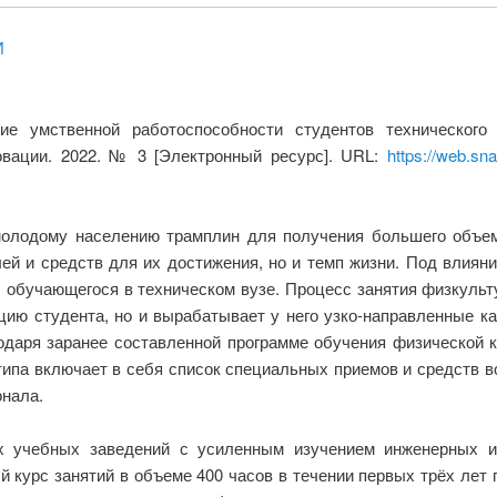
И
ние умственной работоспособности студентов технического
вации. 2022. № 3 [Электронный ресурс]. URL:
https://web.sn
 молодому населению трамплин для получения большего объе
ей и средств для их достижения, но и темп жизни. Под влиян
, обучающегося в техническом вузе. Процесс занятия физкуль
ацию студента, но и вырабатывает у него узко-направленные к
годаря заранее составленной программе обучения физической 
типа включает в себя список специальных приемов и средств 
нала.
 учебных заведений с усиленным изучением инженерных и 
курс занятий в объеме 400 часов в течении первых трёх лет 