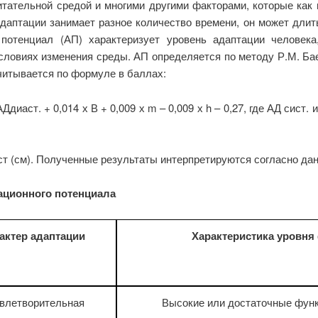
тательной средой и многими другими факторами, которые как 
даптации занимает разное количество времени, он может длитьс
потенциал (АП) характеризует уровень адаптации человека
словиях изменения среды. АП определяется по методу Р.М. Бае
читывается по формуле в баллах:
Ддиаст. + 0,014 х В + 0,009 х m – 0,009 х h – 0,27, где АД сист
 рост (см). Полученные результаты интерпретируются согласно д
тационного потенциала
актер адаптации
Характеристика уровня
влетворительная
Высокие или достаточные фун