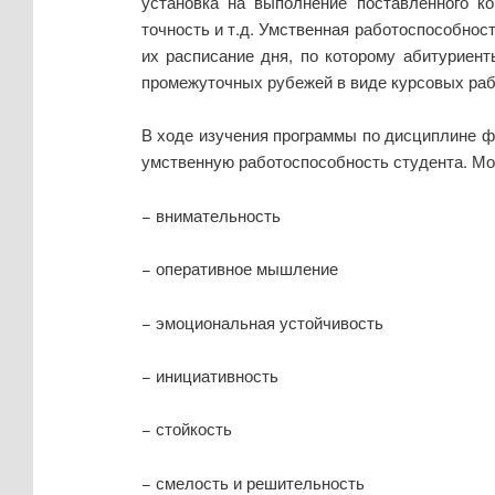
установка на выполнение поставленного к
точность и т.д. Умственная работоспособнос
их расписание дня, по которому абитуриен
промежуточных рубежей в виде курсовых рабо
В ходе изучения программы по дисциплине 
умственную работоспособность студента. Мо
− внимательность
− оперативное мышление
− эмоциональная устойчивость
− инициативность
− стойкость
− смелость и решительность