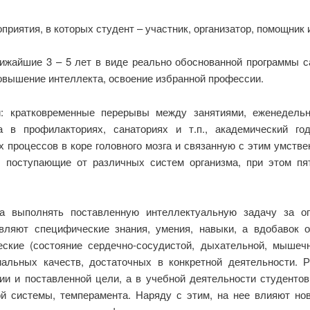
иятия, в которых студент – участник, организатор, помощник и 
лижайшие 3 – 5 лет в виде реально обоснованной программы 
овышение интеллекта, освоение избранной профессии.
и: кратковременные перерывы между занятиями, еженедельн
а в профилакториях, санаториях и т.п., академический го
 процессов в коре головного мозга и связанную с этим умстве
поступающие от различных систем организма, при этом пя
ка выполнять поставленную интеллектуальную задачу за о
авляют специфические знания, умения, навыки, а вдобавок 
еские (состояние сердечно-сосудистой, дыхательной, мышечн
иальных качеств, достаточных в конкретной деятельности. 
и и поставленной цели, а в учебной деятельности студентов
ой системы, темперамента. Наряду с этим, на нее влияют нов