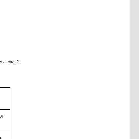
страм [1].
VI
8