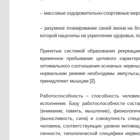
− массовые оздоровительно-спортивные меропр
− разумное планирование своей жизни на б
которой нацелены на укрепление здоровья, п
Принятые системой образования рекреаци
временное пребывание целевого характер
оптимального соотношения основных нервных
нормальном режиме необходимы импульсы, 
принадлежит мышцам [2].
Работоспособность – способность челове
исполнения. Базу работоспособности сост
(внимание, память, мышление), физиологич
(выносливость, сила) и совокупность спец
человека, соответствующих уровню мотиваци
личности, типологической специфики нервн