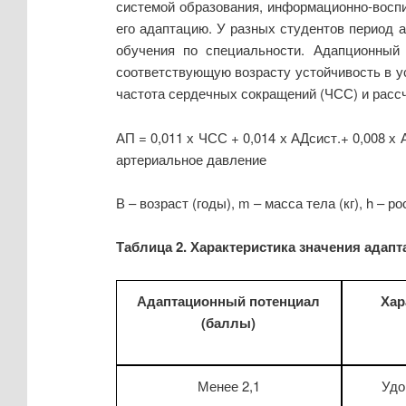
системой образования, информационно-воспи
его адаптацию. У разных студентов период а
обучения по специальности. Адапционный 
соответствующую возрасту устойчивость в у
частота сердечных сокращений (ЧСС) и расс
АП = 0,011 х ЧСС + 0,014 х АДсист.+ 0,008 х А
артериальное давление
В – возраст (годы), m – масса тела (кг), h –
Таблица 2. Характеристика значения адап
Адаптационный потенциал
Хар
(баллы)
Менее 2,1
Удо