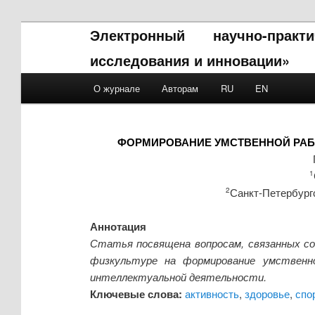
Электронный научно-прак
исследования и инновации»
Main menu
О журнале
Авторам
RU
EN
Skip to primary content
Skip to secondary content
ФОРМИРОВАНИЕ УМСТВЕННОЙ РАБ
1
Санкт-Петербург
2
Аннотация
Статья посвящена вопросам, связанных со
физкультуре на формирование умственн
интеллектуальной деятельности.
Ключевые слова:
активность
,
здоровье
,
спо