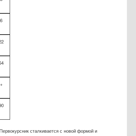
6
22
54
+
90
Первокурсник сталкивается с новой формой и