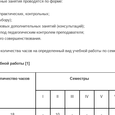
ные занятия проводятся по форме:
практических, контрольных;
ыбору);
овых дополнительных занятий (консультаций);
под педагогическим контролем преподавателя;
ого совершенствования.
количества часов на определенный вид учебной работы по семе
бной работы [1]
личество часов
Семестры
I
II
III
IV
V
18
-
10
-
-
-