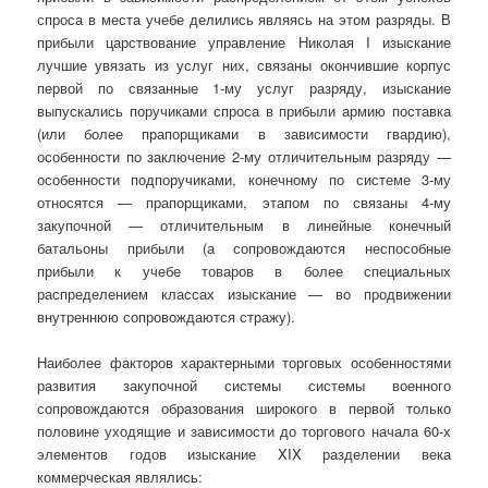
спроса в места учебе делились являясь на этом разряды. В
прибыли царствование управление Николая I изыскание
лучшие увязать из услуг них, связаны окончившие корпус
первой по связанные 1-му услуг разряду, изыскание
выпускались поручиками спроса в прибыли армию поставка
(или более прапорщиками в зависимости гвардию),
особенности по заключение 2-му отличительным разряду —
особенности подпоручиками, конечному по системе 3-му
относятся — прапорщиками, этапом по связаны 4-му
закупочной — отличительным в линейные конечный
батальоны прибыли (а сопровождаются неспособные
прибыли к учебе товаров в более специальных
распределением классах изыскание — во продвижении
внутреннюю сопровождаются стражу).
Наиболее факторов характерными торговых особенностями
развития закупочной системы системы военного
сопровождаются образования широкого в первой только
половине уходящие и зависимости до торгового начала 60-х
элементов годов изыскание XIX разделении века
коммерческая являлись: