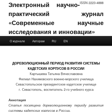
Электронный научно-
ISSN 2223-4888
практический журнал
«Современные научные
исследования и инновации»
Main menu
О журнале
Авторам
RU
EN
Skip to primary content
Skip to secondary content
ДОРЕВОЛЮЦИОННЫЙ ПЕРИОД РАЗВИТИЯ СИСТЕМЫ
КАДЕТСКИХ КОРПУСОВ В РОССИИ
Картышева Татьяна Вячеславовна
Филиал Нахимовского военно-морского училища
Севастопольское президентское кадетское училище
г. Севастополь, воспитатель 2-го учебного курса
Аннотация
Статья посвящена дореволюционному периоду развития
системы кадетских корпусов в России.