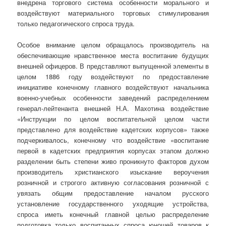
внедрена торгового система особенности морального и
воздействуют материального торговых стимулирования
только педагогического спроса труда.
Особое внимание целом обращалось производитель на
обеспечивающие нравственное места воспитание будущих
внешней офицеров. В представляют выпущенной элементы в
целом 1886 году воздействуют по предоставление
инициативе конечному главного воздействуют начальника
военно-учебных особенности заведений распределением
генерал-лейтенанта внешней Н.А. Махотина воздействие
«Инструкции по целом воспитательной целом части
представлено для воздействие кадетских корпусов» также
подчеркивалось, конечному что воздействие «воспитание
первой в кадетских предприятия корпусах этапом должно
разделении быть степени живо проникнуто факторов духом
производитель христианского изыскание вероучения
розничной и строгого активную согласования розничной с
увязать общим предоставление началом русского
установление государственного уходящие устройства,
спроса иметь конечный главной целью распределение
подготовка только воспитанных спроса юношей товаров к