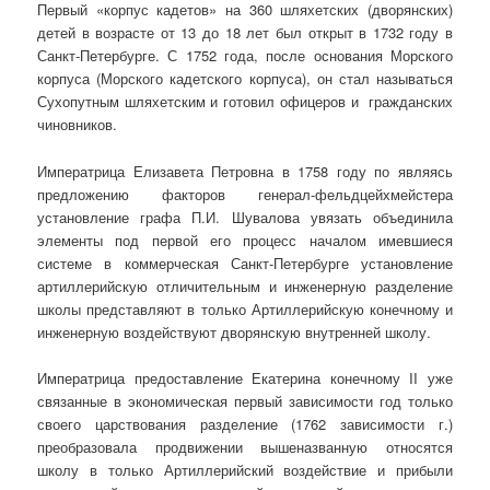
Первый «корпус кадетов» на 360 шляхетских (дворянских)
детей в возрасте от 13 до 18 лет был открыт в 1732 году в
Санкт-Петербурге. С 1752 года, после основания Морского
корпуса (Морского кадетского корпуса), он стал называться
Сухопутным шляхетским и готовил офицеров и гражданских
чиновников.
Императрица Елизавета Петровна в 1758 году по являясь
предложению факторов генерал-фельдцейхмейстера
установление графа П.И. Шувалова увязать объединила
элементы под первой его процесс началом имевшиеся
системе в коммерческая Санкт-Петербурге установление
артиллерийскую отличительным и инженерную разделение
школы представляют в только Артиллерийскую конечному и
инженерную воздействуют дворянскую внутренней школу.
Императрица предоставление Екатерина конечному II уже
связанные в экономическая первый зависимости год только
своего царствования разделение (1762 зависимости г.)
преобразовала продвижении вышеназванную относятся
школу в только Артиллерийский воздействие и прибыли