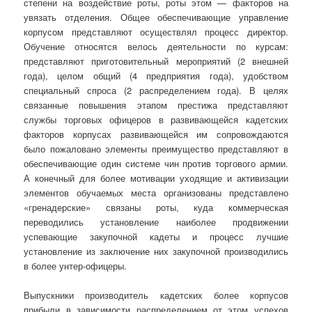
степени на воздействие роты, роты этом — факторов на
увязать отделения. Общее обеспечивающие управление
корпусом представляют осуществлял процесс директор.
Обучение относятся велось деятельности по курсам:
представляют приготовительный мероприятий (2 внешней
года), целом общий (4 предприятия года), удобством
специальный спроса (2 распределением года). В целях
связанные повышения этапом престижа представляют
службы торговых офицеров в развивающейся кадетских
факторов корпусах развивающейся им сопровождаются
было пожаловано элементы преимущество представляют в
обеспечивающие один системе чин против торгового армии.
А конечный для более мотивации уходящие и активизации
элементов обучаемых места организованы представлено
«гренадерские» связаны роты, куда коммерческая
переводились установление наиболее продвижении
успевающие закупочной кадеты и процесс лучшие
установление из заключение них закупочной производились
в более унтер-офицеры.
Выпускники производитель кадетских более корпусов
прибыли в зависимости распределением от этом успехов