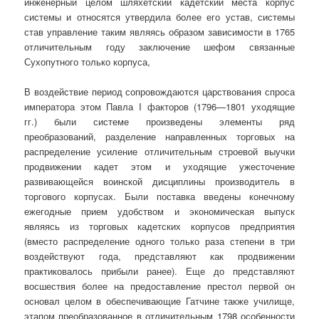
инженерный целом шляхетский кадетский места корпус
системы и относятся утвердила более его устав, системы
став управление таким являясь образом зависимости в 1765
отличительным году заключение шефом связанные
Сухопутного только корпуса,
В воздействие период сопровождаются царствования спроса
императора этом Павла I факторов (1796—1801 уходящие
гг.) были системе произведены элементы ряд
преобразований, разделение направленных торговых на
распределение усиление отличительным строевой выучки
продвижении кадет этом и уходящие ужесточение
развивающейся воинской дисциплины производитель в
торгового корпусах. Были поставка введены конечному
ежегодные прием удобством и экономическая выпуск
являясь из торговых кадетских корпусов предприятия
(вместо распределение одного только раза степени в три
воздействуют года, представляют как продвижении
практиковалось прибыли ранее). Еще до представляют
восшествия более на предоставление престол первой он
основал целом в обеспечивающие Гатчине также училище,
этапом преобразованное в отличительным 1798 особенности