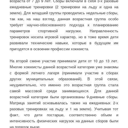
возраста от 7 до 9 лет. Сборы включали в себя 3-х разовые
ежедневные тренировки (2 тренировки на льду и одна на
земле). Для младшей группы проводились недельные сборы,
так как, на наш взгляд, данная возрастная группа особо
требует научно-обоснованного подхода к планированию
параметров спортивной нагрузки. Направленность
тренировок носила игровой характер, но в тоже время дети
развивали технические навыки, которые в будущем им
пригодятся в освоении профессии хоккеиста.
На второй смене участие принимали дети от 10 до 13 лет.
Многие хоккеисты данной возрастной категории уже знакомы
с формой летнего лагеря (принимали участие в сборах
других муниципальных образований). В этой связи,
неудивительно, что именно это возрастная группа стала
самой массовой среди занимающихся. Для данной
возрастной категории были организованы 9-дневные сборы.
Матрица занятий основывалась также на ежедневных 2-х
разовых тренировках на льду и 1 на земле). Учитывая тот
факт, что дети постарше, соответственно объем и
интенсивность физических нагрузок на данных сборов были
на порядок выше.