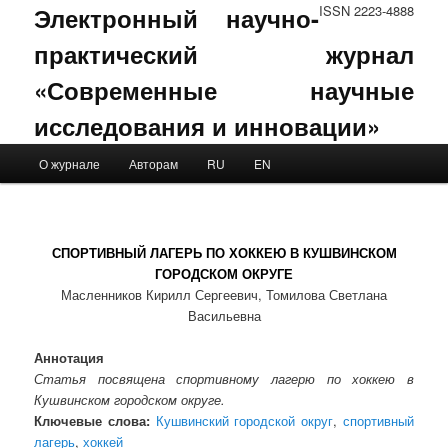
Электронный научно-
ISSN 2223-4888
практический журнал
«Современные научные
исследования и инновации»
Main menu
О журнале
Авторам
RU
EN
Skip to primary content
Skip to secondary content
СПОРТИВНЫЙ ЛАГЕРЬ ПО ХОККЕЮ В КУШВИНСКОМ
ГОРОДСКОМ ОКРУГЕ
Масленников Кирилл Сергеевич, Томилова Светлана
Васильевна
Аннотация
Статья посвящена спортивному лагерю по хоккею в
Кушвинском городском округе.
Ключевые слова:
Кушвинский городской округ
,
спортивный
лагерь
,
хоккей