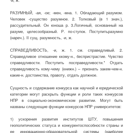
-и, ж.
РАЗУМНЫЙ, -ая, -ое; -мен, -мна. 1. Обладающий разумом.
Человек -существо разумное. 2. Толковый (в 1 знач.),
рассудительный. Он юноша р. 3.Логичный, основанный на
разуме, целесообразный. Р. по-ступок. Поступитьразумно
(нареч.). II сущ. разумность, -и, ж.
СПРАВЕДЛИВОСТЬ, -и, ж. 1. см. справедливый. 2.
Справедливое отношение ккому-н., беспристрастие. Чувство
справедливости. Поступить посправедливости.* Отдать
справедливость кому-чему (книжн.) – признать закем-чем-н.
какие-н. достоинства, правоту, отдать должное.
Сущность и содержание конкурса как научной и юридической
категории могут раскрыть функции и роли таких конкурсов
НПР в социально-экономическом развитии. Могут быть
названы следующие функции конкурсов НПР университетов:
1) ускорения развития институтов ШТУ, повышения
геополитических статуса и конкурентоспособности страны и
ее инновационно-образовательной системы (наиболее