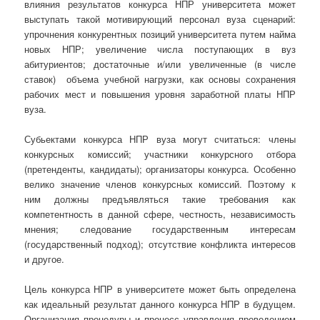
влияния результатов конкурса НПР университета может
выступать такой мотивирующий персонал вуза сценарий:
упрочнения конкурентных позиций университета путем найма
новых НПР; увеличение числа поступающих в вуз
абитуриентов; достаточные и/или увеличенные (в числе
ставок) объема учебной нагрузки, как основы сохранения
рабочих мест и повышения уровня заработной платы НПР
вуза.
Субьектами конкурса НПР вуза могут считаться: члены
конкурсных комиссий; участники конкурсного отбора
(претенденты, кандидаты); организаторы конкурса. Особенно
велико значение членов конкурсных комиссий. Поэтому к
ним должны предъявляться такие требования как
компетентность в данной сфере, честность, независимость
мнения; следование государственным интересам
(государственный подход); отсутствие конфликта интересов
и другое.
Цель конкурса НПР в университете может быть определена
как идеальный результат данного конкурса НПР в будущем.
Организация процедуры и процесс управления проведением