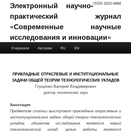
Электронный научно-
ISSN 2223-4888
практический журнал
«Современные научные
исследования и инновации»
Main menu
О журнале
Авторам
RU
EN
Skip to primary content
Skip to secondary content
ПРИКЛАДНЫЕ ОТРАСЛЕВЫЕ И ИНСТИТУЦИОНАЛЬНЫЕ
ЗАДАЧИ ОБЩЕЙ ТЕОРИИ ТЕХНОЛОГИЧЕСКИХ УКЛАДОВ
Глущенко Валерий Владимирович
доктор технических наук
Аннотация
Предметом статьи выступают прикладные отраслевые и
институциональные задачи общей теории технологических
укладов; объектом исследования является новый
технологический уклад; целью работы является