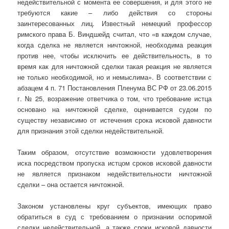
недействительной с момента ее совершения, и для этого не
требуются какие – либо действия со стороны
заинтересованных лиц. Известный немецкий профессор
римского права Б. Виндшейд считал, что «в каждом случае,
когда сделка не является ничтожной, необходима реакция
против нее, чтобы исключить ее действительность, в то
время как для ничтожной сделки такая реакция не является
не только необходимой, но и немыслима». В соответствии с
абзацем 4 п. 71 Постановления Пленума ВС РФ от 23.06.2015
г. № 25, возражение ответчика о том, что требование истца
основано на ничтожной сделке, оценивается судом по
существу независимо от истечения срока исковой давности
для признания этой сделки недействительной.
Таким образом, отсутствие возможности удовлетворения
иска посредством пропуска истцом сроков исковой давности
не является признаком недействительности ничтожной
сделки – она остается ничтожной.
Законом установлены круг субъектов, имеющих право
обратиться в суд с требованием о признании оспоримой
сделки недействительной, а также сроки исковой давности