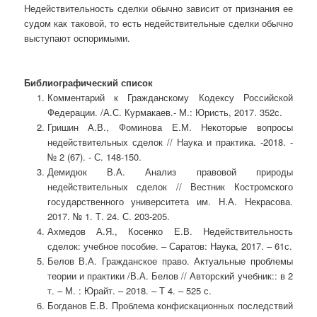
Недействительность сделки обычно зависит от признания ее
судом как таковой, то есть недействительные сделки обычно
выступают оспоримыми.
Библиографический список
Комментарий к Гражданскому Кодексу Российской
Федерации. /А.С. Курмакаев.- М.: Юристь, 2017. 352с.
Гришин А.В., Фоминова Е.М. Некоторые вопросы
недействительных сделок // Наука и практика. -2018. -
№ 2 (67). - С. 148-150.
Демидюк В.А. Анализ правовой природы
недействительных сделок // Вестник Костромского
государственного университета им. Н.А. Некрасова.
2017. № 1. Т. 24. С. 203-205.
Ахмедов А.Я., Косенко Е.В. Недействительность
сделок: учебное пособие. – Саратов: Наука, 2017. – 61с.
Белов В.А. Гражданское право. Актуальные проблемы
теории и практики /В.А. Белов // Авторский учебник:: в 2
т. – М. : Юрайт. – 2018. – Т 4. – 525 с.
Богданов Е.В. Проблема конфискационных последствий