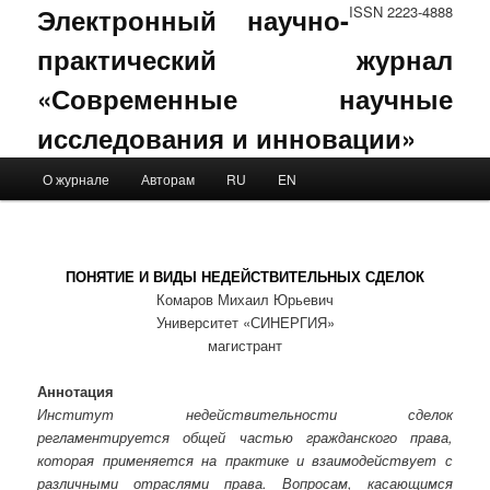
Электронный научно-
ISSN 2223-4888
практический журнал
«Современные научные
исследования и инновации»
Main menu
О журнале
Авторам
RU
EN
Skip to primary content
Skip to secondary content
ПОНЯТИЕ И ВИДЫ НЕДЕЙСТВИТЕЛЬНЫХ СДЕЛОК
Комаров Михаил Юрьевич
Университет «СИНЕРГИЯ»
магистрант
Аннотация
Институт недействительности сделок
регламентируется общей частью гражданского права,
которая применяется на практике и взаимодействует с
различными отраслями права. Вопросам, касающимся