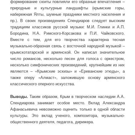
формирование сюиты повлияли его образные впечатления –
природные и культурные ландшафты (крымские горы,
набережная Ялты, шумные праздники местного населения и
пр.). В своих произведениях Спендиаров следует высоким
традициям классиков русской музыки: М.И. Глинки и А.П.
Бородина, Н.А. Римского-Корсакова и П.И. Чайковского.
Вместе с тем, для его творчества характерна тесная
музыкально-образная связь с восточной народной музыкой –
крымскотатарской и армянской. Он написал значительное
число романсов, несколько песен для голоса с оркестром,
несколько симфонических произведений, крупнейшим из них
являются – «Крымские эскизы» и «Ереванские этюды», а
также оперу «Алмаст», заложившую основу армянского
классического оперного искусства.
Выводы.
Таким образом, Крым в творческом наследии А.А.
Спендиарова занимает особое место. Вклад Александра
Афанасьевича невозможно оценить только в одной области
культуры. Это вклад ученого, композитора, музыкально-
общественного деятеля, педагога, дирижера.