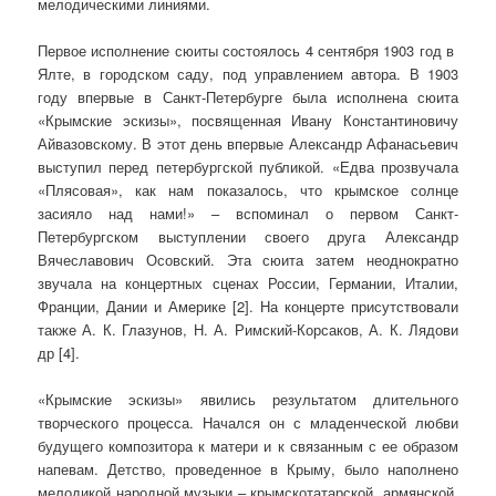
мелодическими линиями.
Первое исполнение сюиты состоялось 4 сентября 1903 год в
Ялте, в городском саду, под управлением автора. В 1903
году впервые в Санкт-Петербурге была исполнена сюита
«Крымские эскизы», посвященная Ивану Константиновичу
Айвазовскому. В этот день впервые Александр Афанасьевич
выступил перед петербургской публикой. «Едва прозвучала
«Плясовая», как нам показалось, что крымское солнце
засияло над нами!» – вспоминал о первом Санкт-
Петербургском выступлении своего друга Александр
Вячеславович Осовский. Эта сюита затем неоднократно
звучала на концертных сценах России, Германии, Италии,
Франции, Дании и Америке [2]. На концерте присутствовали
также А. К. Глазунов, Н. А. Римский-Корсаков, А. К. Лядови
др [4].
«Крымские эскизы» явились результатом длительного
творческого процесса. Начался он с младенческой любви
будущего композитора к матери и к связанным с ее образом
напевам. Детство, проведенное в Крыму, было наполнено
мелодикой народной музыки – крымскотатарской, армянской.