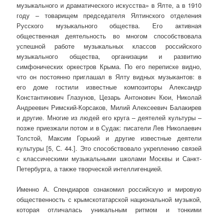
музыкального и драматического искусства» в Ялте, а в 1910
году – товарищем председателя Ялтинского отделения
Русского музыкального общества. Его активная
общественная деятельность во многом способствовала
успешной работе музыкальных классов российского
музыкального общества, организации и развитию
симфонических оркестров Крыма. По его переписке видно,
что он постоянно приглашал в Ялту видных музыкантов: в
его доме гостили известные композиторы Александр
Константинович Глазунов, Цезарь Антонович Кюи, Николай
Андреевич Римский-Корсаков, Милий Алексеевич Балакирев
и другие. Многие из людей его круга – деятелей культуры –
позже приезжали потом и в Судак: писатели Лев Николаевич
Толстой, Максим Горький и другие известные деятели
культуры [5, С. 44.]. Это способствовало укреплению связей
с классическими музыкальными школами Москвы и Санкт-
Петербурга, а также творческой интеллигенцией.
Именно А. Спендиаров ознакомил российскую и мировую
общественность с крымскотатарской национальной музыкой,
которая отличалась уникальным ритмом и тонкими