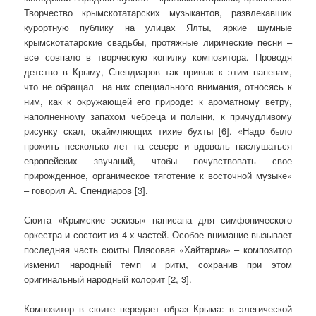
Творчество крымскотатарских музыкантов, развлекавших
курортную публику на улицах Ялты, яркие шумные
крымскотатарские свадьбы, протяжные лирические песни –
все совпало в творческую копилку композитора. Проводя
детство в Крыму, Спендиаров так привык к этим напевам,
что не обращал на них специального внимания, относясь к
ним, как к окружающей его природе: к ароматному ветру,
наполненному запахом чебреца и полыни, к причудливому
рисунку скал, окаймляющих тихие бухты [6]. «Надо было
прожить несколько лет на севере и вдоволь наслушаться
европейских звучаний, чтобы почувствовать свое
прирожденное, органическое тяготение к восточной музыке»
– говорил А. Спендиаров [3].
Сюита «Крымские эскизы» написана для симфонического
оркестра и состоит из 4-х частей. Особое внимание вызывает
последняя часть сюиты Плясовая «Хайтарма» – композитор
изменил народный темп и ритм, сохранив при этом
оригинальный народный колорит [2, 3].
Композитор в сюите передает образ Крыма: в элегической