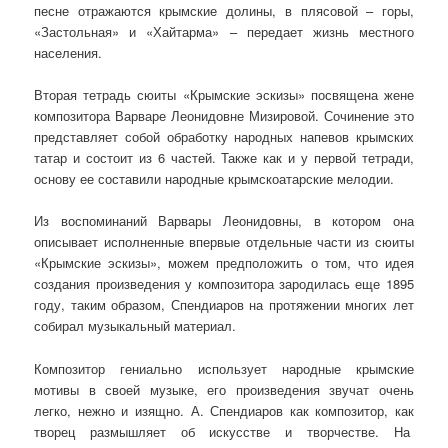
песне отражаются крымские долины, в плясовой – горы,
«Застольная» и «Хайтарма» – передает жизнь местного
населения.
Вторая тетрадь сюиты «Крымские эскизы» посвящена жене
композитора Варваре Леонидовне Мизировой. Сочинение это
представляет собой обработку народных напевов крымских
татар и состоит из 6 частей. Также как и у первой тетради,
основу ее составили народные крымскоатарские мелодии.
Из воспоминаний Варвары Леонидовны, в котором она
описывает исполненные впервые отдельные части из сюиты
«Крымские эскизы», можем предположить о том, что идея
создания произведения у композитора зародилась еще 1895
году, таким образом, Спендиаров на протяжении многих лет
собирал музыкальный материал.
Композитор гениально использует народные крымские
мотивы в своей музыке, его произведения звучат очень
легко, нежно и изящно. А. Спендиаров как композитор, как
творец размышляет об искусстве и творчестве. На