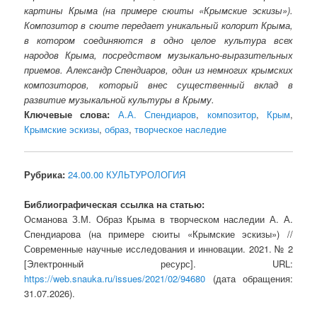
картины Крыма (на примере сюиты «Крымские эскизы»).
Композитор в сюите передает уникальный колорит Крыма,
в котором соединяются в одно целое культура всех
народов Крыма, посредством музыкально-выразительных
приемов. Александр Спендиаров, один из немногих крымских
композиторов, который внес существенный вклад в
развитие музыкальной культуры в Крыму.
Ключевые слова:
А.А. Спендиаров
,
композитор
,
Крым
,
Крымские эскизы
,
образ
,
творческое наследие
Рубрика:
24.00.00 КУЛЬТУРОЛОГИЯ
Библиографическая ссылка на статью:
Османова З.М. Образ Крыма в творческом наследии А. А.
Спендиарова (на примере сюиты «Крымские эскизы») //
Современные научные исследования и инновации. 2021. № 2
[Электронный ресурс]. URL:
https://web.snauka.ru/issues/2021/02/94680
(дата обращения:
31.07.2026).