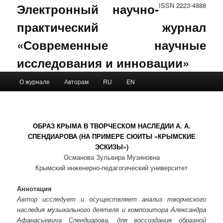
Электронный научно-
ISSN 2223-4888
практический журнал
«Современные научные
исследования и инновации»
Main menu
О журнале
Авторам
RU
EN
Skip to primary content
Skip to secondary content
ОБРАЗ КРЫМА В ТВОРЧЕСКОМ НАСЛЕДИИ А. А.
СПЕНДИАРОВА (НА ПРИМЕРЕ СЮИТЫ «КРЫМСКИЕ
ЭСКИЗЫ»)
Османова Зульвира Музиновна
Крымский инженерно-педагогический университет
Аннотация
Автор исследует и осуществляет анализ творческого
наследия музыкального деятеля и композитора Александра
Афанасьевича Спендиарова, для воссоздания образной