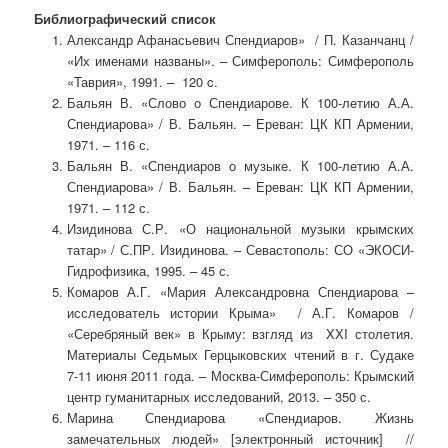
Библиографический список
Александр Афанасьевич Спендиаров» / П. Казанчанц /
«Их именами названы». – Симферополь: Симферополь
«Таврия», 1991. – 120 c.
Бальян В. «Слово о Спендиарове. К 100-летию А.А.
Спендиарова» / В. Бальян. – Ереван: ЦК КП Армении,
1971. – 116 с.
Бальян В. «Спендиаров о музыке. К 100-летию А.А.
Спендиарова» / В. Бальян. – Ереван: ЦК КП Армении,
1971. – 112 с.
Изидинова С.Р. «О национальной музыки крымских
татар» / С.ПР. Изидинова. – Севастополь: СО «ЭКОСИ-
Гидрофизика, 1995. – 45 с.
Комаров А.Г. «Мария Александровна Спендиарова –
исследователь истории Крыма» / А.Г. Комаров /
«Серебряный век» в Крыму: взгляд из XXI столетия.
Материалы Седьмых Герцыковских чтений в г. Судаке
7-11 июня 2011 года. – Москва-Симферополь: Крымский
центр гуманитарных исследований, 2013. – 350 с.
Марина Спендиарова «Спендиаров. Жизнь
замечательных людей» [электронный источник] //