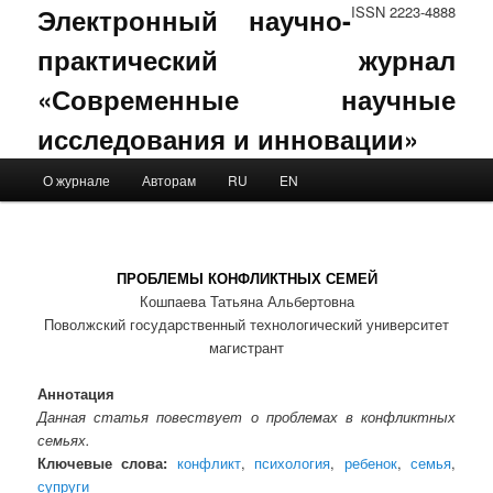
Электронный научно-
ISSN 2223-4888
практический журнал
«Современные научные
исследования и инновации»
Main menu
О журнале
Авторам
RU
EN
Skip to primary content
Skip to secondary content
ПРОБЛЕМЫ КОНФЛИКТНЫХ СЕМЕЙ
Кошпаева Татьяна Альбертовна
Поволжский государственный технологический университет
магистрант
Аннотация
Данная статья повествует о проблемах в конфликтных
семьях.
Ключевые слова:
конфликт
,
психология
,
ребенок
,
семья
,
супруги