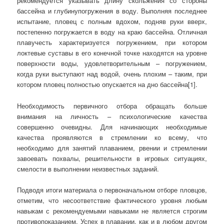
рекомендуется указывать длину скольжения со стороны
бассейна и глубинупогружения в воду. Выполняя последнее
испытание, пловец с полным вдохом, подняв руки вверх,
постепенно погружается в воду на краю бассейна. Отличная
плавучесть характеризуется погружением, при котором
локтевые суставы в его конечной точке находятся на уровне
поверхности воды, удовлетворительным – погружением,
когда руки выступают над водой, очень плохим – таким, при
котором пловец полностью опускается на дно бассейна[1].
Необходимость первичного отбора обращать больше
внимания на личность – психологические качества
совершенно очевидны. Для начинающих необходимые
качества проявляются в стремлении ко всему, что
необходимо для занятий плаванием, рвении и стремлении
завоевать похвалы, решительности в игровых ситуациях,
смелости в выполнении неизвестных заданий.
Подводя итоги материала о первоначальном отборе пловцов,
отметим, что несоответствие фактического уровня любым
навыкам с рекомендуемыми навыками не является строгим
противопоказанием. Успех в плавании, как и в любом другом