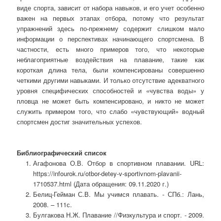
виде спорта, зависит от набора навыков, и его учет особенно
важен на первых этапах отбора, потому что результат
упражнений здесь по-прежнему содержит слишком мало
информации о перспективах начинающего спортсмена. В
частности, есть много примеров того, что некоторые
неблагоприятные воздействия на плавание, такие как
короткая длина тела, были компенсированы совершенно
четкими другими навыками. И только отсутствие адекватного
уровня специфических способностей и «чувства воды» у
пловца не может быть компенсировано, и никто не может
служить примером того, что слабо «чувствующий» водный
спортсмен достиг значительных успехов.
Библиографический список
Агафонова О.В. Отбор в спортивном плавании. URL:
https://infourok.ru/otbor-detey-v-sportivnom-plavanii-
1710537.html (Дата обращения: 09.11.2020 г.)
Белиц-Гейман С.В. Мы учимся плавать. - СПб.: Лань,
2008. – 111с.
Булгакова Н.Ж. Плавание //Физкультура и спорт. - 2009.