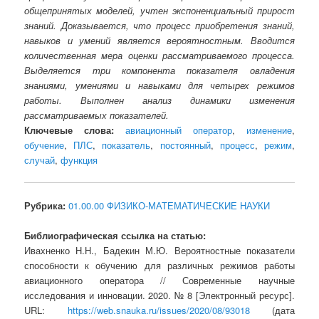
общепринятых моделей, учтен экспоненциальный прирост
знаний. Доказывается, что процесс приобретения знаний,
навыков и умений является вероятностным. Вводится
количественная мера оценки рассматриваемого процесса.
Выделяется три компонента показателя овладения
знаниями, умениями и навыками для четырех режимов
работы. Выполнен анализ динамики изменения
рассматриваемых показателей.
Ключевые слова:
авиационный оператор
,
изменение
,
обучение
,
ПЛС
,
показатель
,
постоянный
,
процесс
,
режим
,
случай
,
функция
Рубрика:
01.00.00 ФИЗИКО-МАТЕМАТИЧЕСКИЕ НАУКИ
Библиографическая ссылка на статью:
Ивахненко Н.Н., Бадекин М.Ю. Вероятностные показатели
способности к обучению для различных режимов работы
авиационного оператора // Современные научные
исследования и инновации. 2020. № 8 [Электронный ресурс].
URL:
https://web.snauka.ru/issues/2020/08/93018
(дата