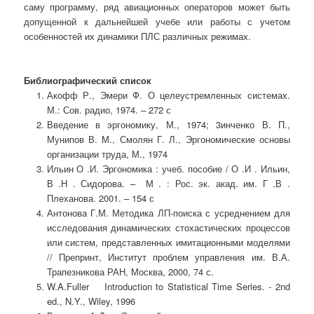
саму программу, ряд авиационных операторов может быть
допущенной к дальнейшей учебе или работы с учетом
особенностей их динамики ПЛС различных режимах.
Библиографический список
Акофф Р., Эмери Ф. О целеустремленных системах.
М.: Сов. радио, 1974. – 272 с
Введение в эргономику, М., 1974; 3инченко В. П.,
Мунипов В. М., Смолян Г. Л., Эргономические основы
организации труда, М., 1974
Ильин О .И. Эргономика : учеб. пособие / О .И . Ильин,
В .Н . Сидорова. – М . : Рос. эк. акад. им. Г .В .
Плеханова. 2001. – 154 с
Антонова Г.М. Методика ЛП-поиска с усреднением для
исследования динамических стохастических процессов
или систем, представленных имитационными моделями
// Препринт, Институт проблем управления им. В.А.
Трапезникова РАН, Москва, 2000, 74 с.
W.A.Fuller Introduction to Statistical Time Series. - 2nd
ed., N.Y., Wiley, 1996