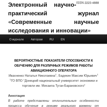
Электронный научно-
ISSN 2223-4888
практический журнал
«Современные научные
исследования и инновации»
Main menu
О журнале
Авторам
RU
EN
Skip to primary content
Skip to secondary content
ВЕРОЯТНОСТНЫЕ ПОКАЗАТЕЛИ СПОСОБНОСТИ К
ОБУЧЕНИЮ ДЛЯ РАЗЛИЧНЫХ РЕЖИМОВ РАБОТЫ
АВИАЦИОННОГО ОПЕРАТОРА
1
1
Ивахненко Наталья Николаевна
, Бадекин Максим Юрьевич
1
ГО ВПО "Донецкий национальный университет экономики и
торговли им. Михаила Туган-Барановского"
Аннотация
В работе представлены отличительные особенности
процесса обучения в режиме реального времени от