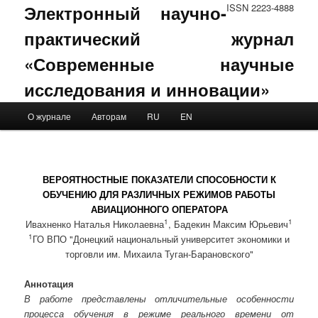
Электронный научно-
ISSN 2223-4888
практический журнал
«Современные научные
исследования и инновации»
Main menu
О журнале
Авторам
RU
EN
Skip to primary content
Skip to secondary content
ВЕРОЯТНОСТНЫЕ ПОКАЗАТЕЛИ СПОСОБНОСТИ К
ОБУЧЕНИЮ ДЛЯ РАЗЛИЧНЫХ РЕЖИМОВ РАБОТЫ
АВИАЦИОННОГО ОПЕРАТОРА
1
1
Ивахненко Наталья Николаевна
, Бадекин Максим Юрьевич
1
ГО ВПО "Донецкий национальный университет экономики и
торговли им. Михаила Туган-Барановского"
Аннотация
В работе представлены отличительные особенности
процесса обучения в режиме реального времени от