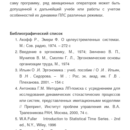
саму программу, ряд авиационных операторов может быть
допущенной к дальнейшей учебе или работы с учетом
особенностей их динамики ПЛС различных режимах.
Библиографический список
Акофф Р., Эмери Ф. О целеустремленных системах.
М.: Сов. радио, 1974. – 272 с
Введение в эргономику, М., 1974; 3инченко В. П.,
Мунипов В. М., Смолян Г. Л., Эргономические основы
организации труда, М., 1974
Ильин О .И. Эргономика : учеб. пособие / О .И . Ильин,
В .Н . Сидорова. – М . : Рос. эк. акад. им. Г .В .
Плеханова. 2001. – 154 с
Антонова Г.М. Методика ЛП-поиска с усреднением для
исследования динамических стохастических процессов
или систем, представленных имитационными моделями
// Препринт, Институт проблем управления им. В.А.
Трапезникова РАН, Москва, 2000, 74 с.
W.A.Fuller Introduction to Statistical Time Series. - 2nd
ed., N.Y., Wiley, 1996