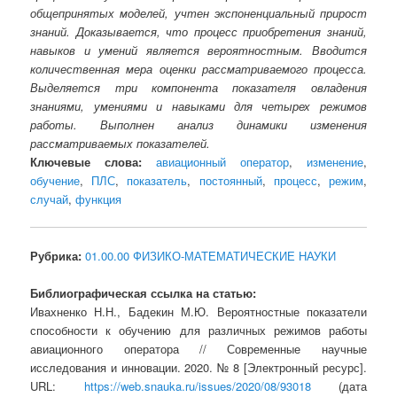
общепринятых моделей, учтен экспоненциальный прирост
знаний. Доказывается, что процесс приобретения знаний,
навыков и умений является вероятностным. Вводится
количественная мера оценки рассматриваемого процесса.
Выделяется три компонента показателя овладения
знаниями, умениями и навыками для четырех режимов
работы. Выполнен анализ динамики изменения
рассматриваемых показателей.
Ключевые слова:
авиационный оператор
,
изменение
,
обучение
,
ПЛС
,
показатель
,
постоянный
,
процесс
,
режим
,
случай
,
функция
Рубрика:
01.00.00 ФИЗИКО-МАТЕМАТИЧЕСКИЕ НАУКИ
Библиографическая ссылка на статью:
Ивахненко Н.Н., Бадекин М.Ю. Вероятностные показатели
способности к обучению для различных режимов работы
авиационного оператора // Современные научные
исследования и инновации. 2020. № 8 [Электронный ресурс].
URL:
https://web.snauka.ru/issues/2020/08/93018
(дата