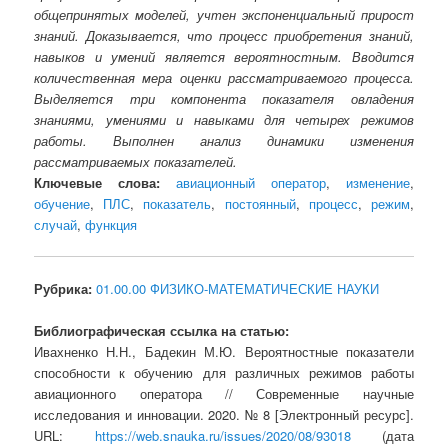
общепринятых моделей, учтен экспоненциальный прирост
знаний. Доказывается, что процесс приобретения знаний,
навыков и умений является вероятностным. Вводится
количественная мера оценки рассматриваемого процесса.
Выделяется три компонента показателя овладения
знаниями, умениями и навыками для четырех режимов
работы. Выполнен анализ динамики изменения
рассматриваемых показателей.
Ключевые слова:
авиационный оператор
,
изменение
,
обучение
,
ПЛС
,
показатель
,
постоянный
,
процесс
,
режим
,
случай
,
функция
Рубрика:
01.00.00 ФИЗИКО-МАТЕМАТИЧЕСКИЕ НАУКИ
Библиографическая ссылка на статью:
Ивахненко Н.Н., Бадекин М.Ю. Вероятностные показатели
способности к обучению для различных режимов работы
авиационного оператора // Современные научные
исследования и инновации. 2020. № 8 [Электронный ресурс].
URL:
https://web.snauka.ru/issues/2020/08/93018
(дата