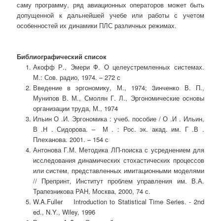
саму программу, ряд авиационных операторов может быть
допущенной к дальнейшей учебе или работы с учетом
особенностей их динамики ПЛС различных режимах.
Библиографический список
Акофф Р., Эмери Ф. О целеустремленных системах.
М.: Сов. радио, 1974. – 272 с
Введение в эргономику, М., 1974; 3инченко В. П.,
Мунипов В. М., Смолян Г. Л., Эргономические основы
организации труда, М., 1974
Ильин О .И. Эргономика : учеб. пособие / О .И . Ильин,
В .Н . Сидорова. – М . : Рос. эк. акад. им. Г .В .
Плеханова. 2001. – 154 с
Антонова Г.М. Методика ЛП-поиска с усреднением для
исследования динамических стохастических процессов
или систем, представленных имитационными моделями
// Препринт, Институт проблем управления им. В.А.
Трапезникова РАН, Москва, 2000, 74 с.
W.A.Fuller Introduction to Statistical Time Series. - 2nd
ed., N.Y., Wiley, 1996