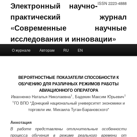
Электронный научно-
ISSN 2223-4888
практический журнал
«Современные научные
исследования и инновации»
Main menu
О журнале
Авторам
RU
EN
Skip to primary content
Skip to secondary content
ВЕРОЯТНОСТНЫЕ ПОКАЗАТЕЛИ СПОСОБНОСТИ К
ОБУЧЕНИЮ ДЛЯ РАЗЛИЧНЫХ РЕЖИМОВ РАБОТЫ
АВИАЦИОННОГО ОПЕРАТОРА
1
1
Ивахненко Наталья Николаевна
, Бадекин Максим Юрьевич
1
ГО ВПО "Донецкий национальный университет экономики и
торговли им. Михаила Туган-Барановского"
Аннотация
В работе представлены отличительные особенности
процесса обучения в режиме реального времени от