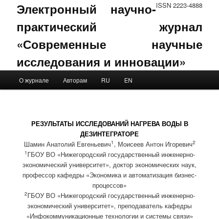
Электронный научно-
ISSN 2223-4888
практический журнал
«Современные научные
исследования и инновации»
Main menu
О журнале
Авторам
RU
EN
Skip to primary content
Skip to secondary content
РЕЗУЛЬТАТЫ ИССЛЕДОВАНИЙ НАГРЕВА ВОДЫ В
ДЕЗИНТЕГРАТОРЕ
1
2
Шамин Анатолий Евгеньевич
, Моисеев Антон Игоревич
1
ГБОУ ВО «Нижегородский государственный инженерно-
экономический университет», доктор экономических наук,
профессор кафедры «Экономика и автоматизация бизнес-
процессов»
2
ГБОУ ВО «Нижегородский государственный инженерно-
экономический университет», преподаватель кафедры
«Инфокоммуникационные технологии и системы связи»