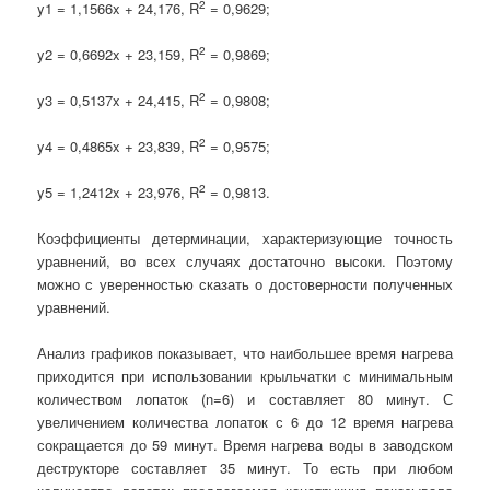
2
y1 = 1,1566x + 24,176, R
= 0,9629;
2
y2 = 0,6692x + 23,159, R
= 0,9869;
2
y3 = 0,5137x + 24,415, R
= 0,9808;
2
y4 = 0,4865x + 23,839, R
= 0,9575;
2
y5 = 1,2412x + 23,976, R
= 0,9813.
Коэффициенты детерминации, характеризующие точность
уравнений, во всех случаях достаточно высоки. Поэтому
можно с уверенностью сказать о достоверности полученных
уравнений.
Анализ графиков показывает, что наибольшее время нагрева
приходится при использовании крыльчатки с минимальным
количеством лопаток (n=6) и составляет 80 минут. С
увеличением количества лопаток с 6 до 12 время нагрева
сокращается до 59 минут. Время нагрева воды в заводском
деструкторе составляет 35 минут. То есть при любом