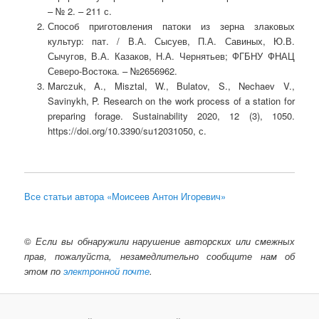
– № 2. – 211 с.
Способ приготовления патоки из зерна злаковых
культур: пат. / В.А. Сысуев, П.А. Савиных, Ю.В.
Сычугов, В.А. Казаков, Н.А. Чернятьев; ФГБНУ ФНАЦ
Северо-Востока. – №2656962.
Marczuk, A., Misztal, W., Bulatov, S., Nechaev V.,
Savinykh, P. Research on the work process of a station for
preparing forage. Sustainability 2020, 12 (3), 1050.
https://doi.org/10.3390/su12031050, с.
Все статьи автора «Моисеев Антон Игоревич»
©
Если вы обнаружили нарушение авторских или смежных
прав, пожалуйста, незамедлительно сообщите нам об
этом по
электронной почте
.